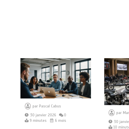
par
Pascal Cabus
par
Mar
30 janvier 2026
0
9 minutes
6 mois
30 janvi
10 minut