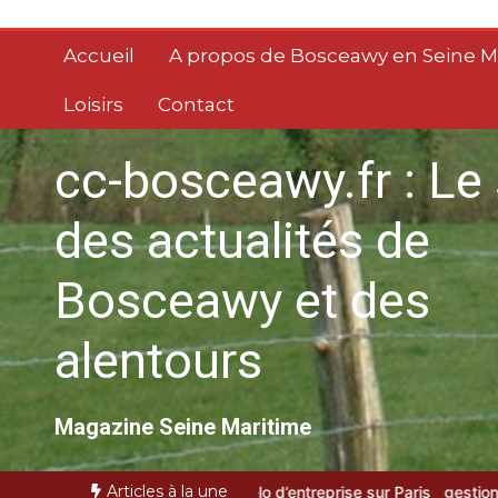
Aller
au
Accueil
A propos de Bosceawy en Seine M
contenu
Loisirs
Contact
cc-bosceawy.fr : Le 
des actualités de
Bosceawy et des
alentours
Magazine Seine Maritime
Articles à la une
tion de vélo d’entreprise sur Paris
gestion des temps et des activi