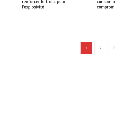
consomme
renforcer le tronc pour
compromis
l’explosivité
1
2