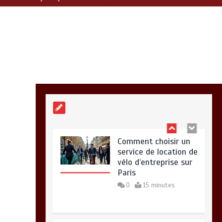
clients exigeants
12 minutes
Guide pratique :
Trouvez l’assurance
idéale en un clic
grâce au
comparateur
0
10 minutes
Comment choisir un
service de location de
vélo d’entreprise sur
Paris
0
15 minutes