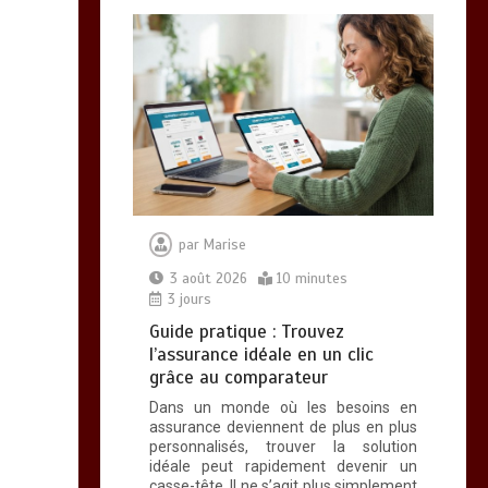
grâce au
comparateur
0
10 minutes
Comment choisir un
service de location de
vélo d’entreprise sur
Paris
0
15 minutes
par
Marise
3 août 2026
10 minutes
3 jours
Guide pratique : Trouvez
gestion des temps et
l’assurance idéale en un clic
des activités : les
grâce au comparateur
avantages d’un
logiciel de gta
Dans un monde où les besoins en
moderne
assurance deviennent de plus en plus
personnalisés, trouver la solution
0
17 minutes
idéale peut rapidement devenir un
casse-tête. Il ne s’agit plus simplement