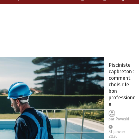
Pisciniste
capbreton :
comment
choisir le
bon
professionn
el
par
Povoski
31 janvier
2026