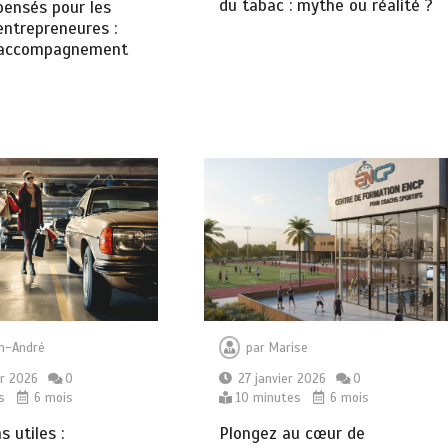
du tabac : mythe ou réalité ?
pensés pour les
ntrepreneures :
t accompagnement
n-André
par
Marise
er 2026
0
27 janvier 2026
0
s
6 mois
10 minutes
6 mois
 utiles :
Plongez au cœur de