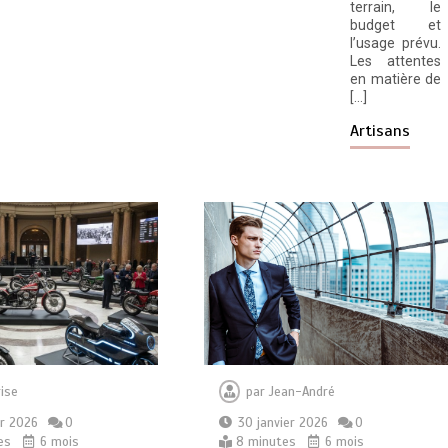
terrain, le
budget et
l’usage prévu.
Les attentes
en matière de
[…]
Artisans
par
Jean-André
ise
30 janvier 2026
0
er 2026
0
8 minutes
6 mois
es
6 mois