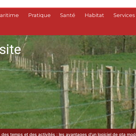
aritime
Pratique
Santé
Habitat
Services
site
tés : les avantages d’un logiciel de gta moderne
Guide pratique : T