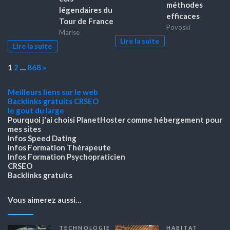
méthodes
légendaires du
efficaces
Tour de France
Povoski
Marise
Lire la suite
Lire la suite
Page:
Next
1
2
…
868
»
Meilleurs liens sur le web
Backlinks gratuits
CRSEO
le gout du large
Pourquoi j'ai choisi PlanetHoster
comme hébergement pour
mes sites
Infos Speed Dating
Infos Formation Thérapeute
Infos Formation Psychopraticien
CRSEO
Backlinks gratuits
Vous aimerez aussi…
TECHNOLOGIE
HABITAT