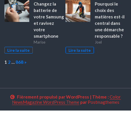
Changez la
Pourquoi le
batterie de
choix des
votre Samsung
matières est-il
et ravivez
central dans
votre
une démarche
smartphone
responsable ?
Marise
Joel
Lire la suite
Lire la suite
Page:
Next
1
2
…
868
»
Fièrement propulsé par WordPress
|
Thème :
Color
NewsMagazine WordPress Theme
par
Postmagthemes