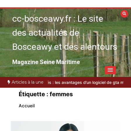
Aller
au
cc-bosceawy.fr : Le site
contenu
des actualités de
Bosceawy et des alentours
Magazine Seine Maritime
Articles à la une
tés : les avantages d’un logiciel de gta moderne
Guide pratique : T
Étiquette :
femmes
Accueil