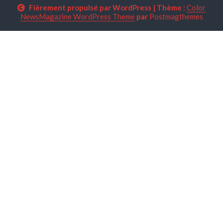
Fièrement propulsé par WordPress
|
Thème :
Color
NewsMagazine WordPress Theme
par
Postmagthemes