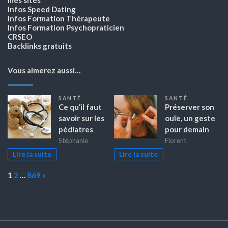
mes sites
Infos Speed Dating
Infos Formation Thérapeute
Infos Formation Psychopraticien
CRSEO
Backlinks gratuits
Vous aimerez aussi…
SANTÉ
SANTÉ
Ce qu’il faut
Préserver son
savoir sur les
ouïe, un geste
pédiatres
pour demain
Stéphanie
Florent
Lire la suite
Lire la suite
Page:
Next
1
2
…
869
»