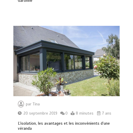
Garonne
Guide pratique : Trouvez l’assurance
idéale en un clic grâce au comparateur
0
10 minutes
Plasturgie durable en 2026 : Les
leaders français du recyclage et du
biosourcé
0
13 minutes
par
Tina
20 septembre 2019
0
8 minutes
7 ans
L’isolation, les avantages et les inconvénients d’une
véranda