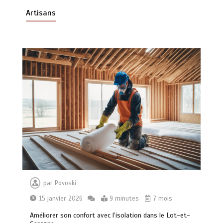
Artisans
Top 3 des VTC à Biarritz : le choix de la
rédaction locale
0
4 minutes
VTC bassin d’Arcachon : le Top 5 des
adresses d’exception
0
6 minutes
par
Povoski
15 janvier 2026
9 minutes
7 mois
Améliorer son confort avec l’isolation dans le Lot-et-