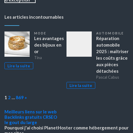
Les articles incontournables
MODE
AUTOMOBILE
Les avantages
Réparation
des bijoux en
automobile
or
2025 : maîtriser
les coûts grâce
Tina
aux pièces
Lire la suite
détachées
Pascal Cabus
Lire la suite
Page:
Next
1
2
…
869
»
Meilleurs liens sur le web
Backlinks gratuits
CRSEO
le gout du large
Pourquoi j'ai choisi PlanetHoster
comme hébergement pour