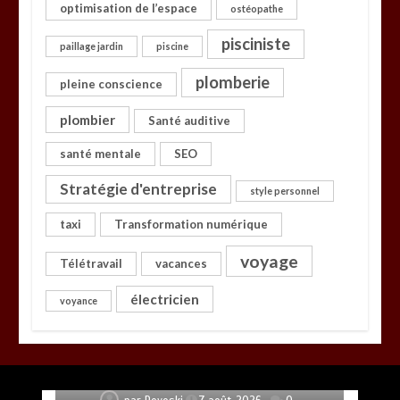
optimisation de l’espace
ostéopathe
pisciniste
paillage jardin
piscine
plomberie
pleine conscience
plombier
Santé auditive
santé mentale
SEO
Stratégie d'entreprise
style personnel
taxi
Transformation numérique
voyage
Télétravail
vacances
électricien
voyance
VTC bassin d’Arcachon : le Top 5 des adresses
d’exception