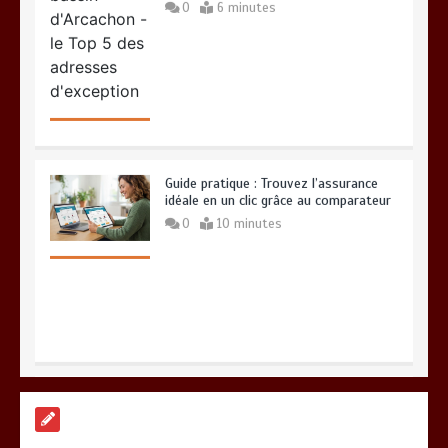
idéale en un clic grâce au comparateur
0
10 minutes
Plasturgie durable en 2026 : Les
leaders français du recyclage et du
biosourcé
0
13 minutes
Top 3 des VTC à Biarritz : le choix de la
rédaction locale