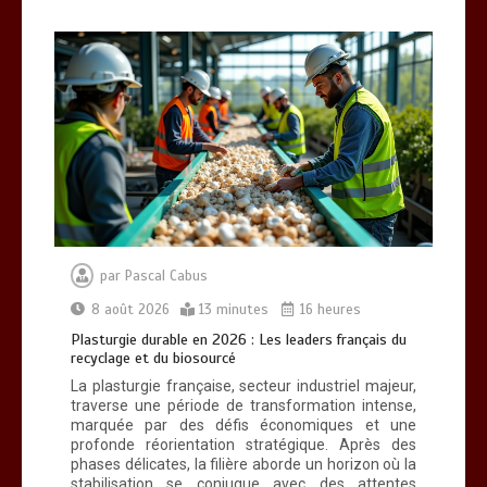
0
4 minutes
VTC bassin d’Arcachon : le Top 5 des
adresses d’exception
0
6 minutes
par
Pascal Cabus
8 août 2026
13 minutes
16 heures
Plasturgie durable en 2026 : Les leaders français du
recyclage et du biosourcé
La plasturgie française, secteur industriel majeur,
traverse une période de transformation intense,
marquée par des défis économiques et une
profonde réorientation stratégique. Après des
phases délicates, la filière aborde un horizon où la
stabilisation se conjugue avec des attentes