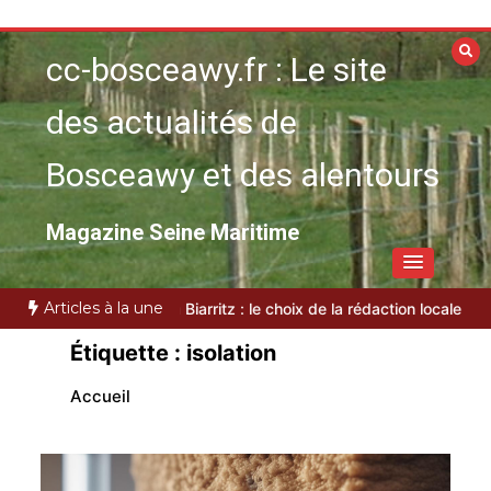
Aller
au
cc-bosceawy.fr : Le site
contenu
des actualités de
Bosceawy et des alentours
Magazine Seine Maritime
Articles à la une
is du recyclage et du biosourcé
Top 3 des VTC à Biarritz : le choix
Étiquette :
isolation
Accueil