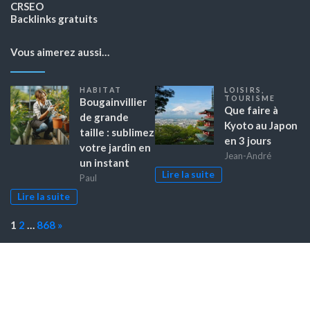
CRSEO
Backlinks gratuits
Vous aimerez aussi…
HABITAT
LOISIRS
,
TOURISME
Bougainvillier
Que faire à
de grande
Kyoto au Japon
taille : sublimez
en 3 jours
votre jardin en
Jean-André
un instant
Lire la suite
Paul
Lire la suite
Page:
Next
1
2
…
868
»
Fièrement propulsé par WordPress
|
Thème :
Color