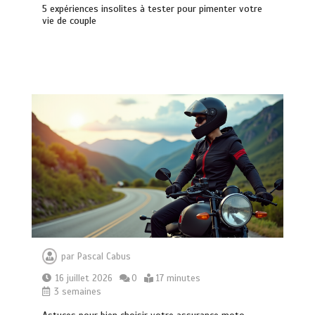
5 expériences insolites à tester pour pimenter votre
vie de couple
par
Pascal Cabus
gestion des temps et des activités :
16 juillet 2026
0
17 minutes
les avantages d’un logiciel de gta
3 semaines
moderne
0
17 minutes