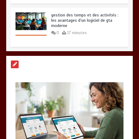
gestion des temps et des activités :
les avantages d’un logiciel de gta
moderne
0
17 minutes
Pourquoi l’accompagnement de CGC
Services est jugé supérieur par les
clients exigeants
12 minutes
Guide pratique : Trouvez l’assurance
idéale en un clic grâce au comparateur
0
10 minutes