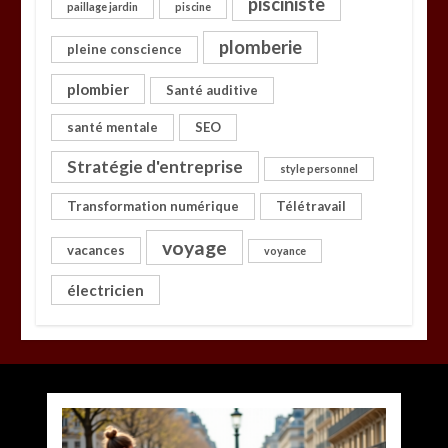
pisciniste
paillage jardin
piscine
plomberie
pleine conscience
plombier
Santé auditive
santé mentale
SEO
Stratégie d'entreprise
style personnel
Transformation numérique
Télétravail
voyage
vacances
voyance
électricien
Top 3 des installateurs de panneaux solaires à
Agen
par
Povoski
1 août 2026
0
6 minutes
6 jours