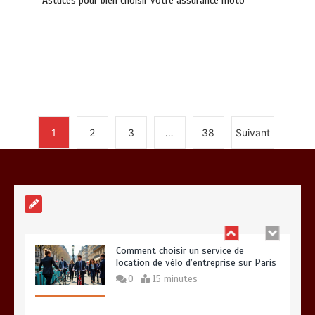
Astuces pour bien choisir votre assurance moto
Pourquoi l’accompagnement de CGC
Services est jugé supérieur par les
clients exigeants
12 minutes
1
2
3
…
38
Suivant
Guide pratique : Trouvez l’assurance
idéale en un clic grâce au comparateur
0
10 minutes
Comment choisir un service de
location de vélo d’entreprise sur Paris
0
15 minutes