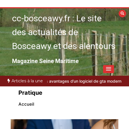
Aller
au
cc-bosceawy.fr : Le site
contenu
des actualités de
Bosceawy et des alentours
Magazine Seine Maritime
Articles à la une
es avantages d’un logiciel de gta moderne
Guide pratique : Trouvez 
Pratique
Accueil