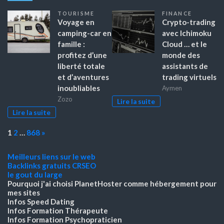
TOURISME
FINANCE
Voyage en
Crypto-trading
camping-car en
avec Ichimoku
famille :
Cloud … et le
profitez d’une
monde des
liberté totale
assistants de
et d’aventures
trading virtuels
inoubliables
Aymen
Zozo
Lire la suite
Lire la suite
Page:
Next
1
2
…
868
»
Meilleurs liens sur le web
Backlinks gratuits
CRSEO
le gout du large
Pourquoi j'ai choisi PlanetHoster
comme hébergement pour
mes sites
Infos Speed Dating
Infos Formation Thérapeute
Infos Formation Psychopraticien