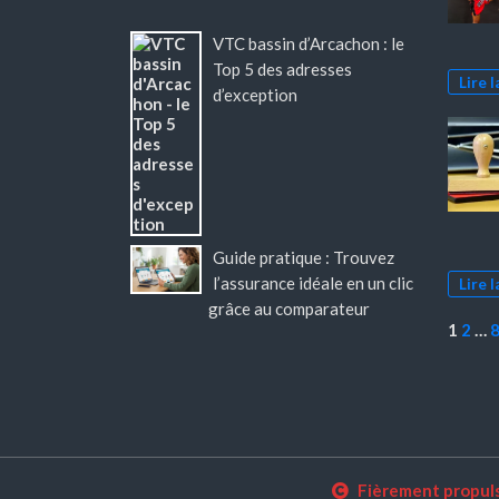
VTC bassin d’Arcachon : le
Top 5 des adresses
Lire l
d’exception
Guide pratique : Trouvez
l’assurance idéale en un clic
Lire l
grâce au comparateur
Page:
1
2
…
Fièrement propul