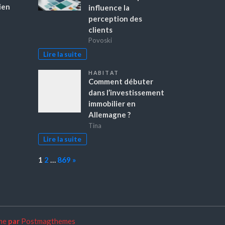
ien
influence la
perception des
clients
Povoski
Lire la suite
HABITAT
Comment débuter
dans l’investissement
immobilier en
Allemagne ?
Tina
Lire la suite
Page:
Next
1
2
…
869
»
me
par
Postmagthemes