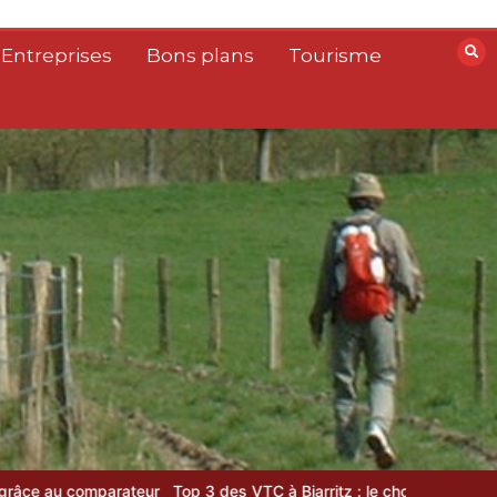
 Entreprises
Bons plans
Tourisme
mparateur
Top 3 des VTC à Biarritz : le choix de la rédaction locale