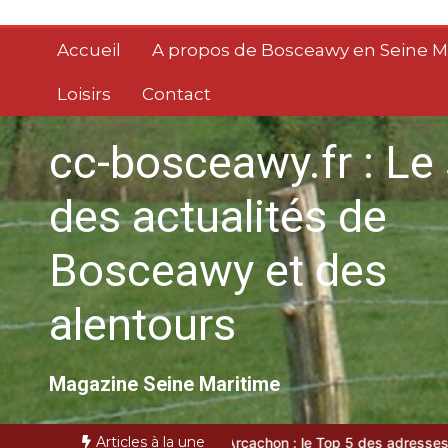
Aller
au
Accueil
A propos de Bosceawy en Seine M
contenu
Loisirs
Contact
cc-bosceawy.fr : Le 
des actualités de
Bosceawy et des
alentours
Magazine Seine Maritime
Articles à la une
 locale
VTC bassin d’Arcachon : le Top 5 des adresses d’exception