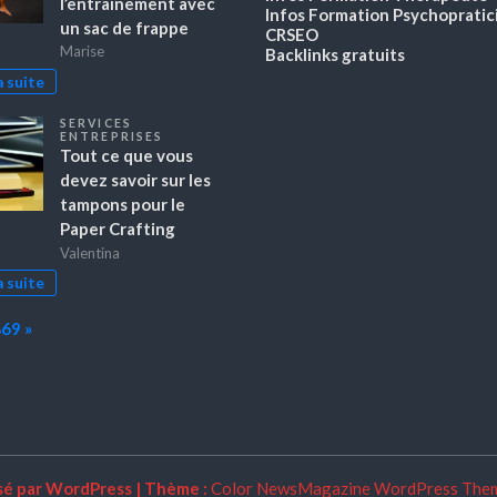
l’entraînement avec
Infos Formation Psychopratic
un sac de frappe
CRSEO
Marise
Backlinks gratuits
a suite
SERVICES
ENTREPRISES
Tout ce que vous
devez savoir sur les
tampons pour le
Paper Crafting
Valentina
a suite
Next
869
»
sé par WordPress
|
Thème :
Color NewsMagazine WordPress The