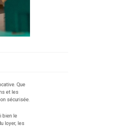
ocative. Que
ns et les
tion sécurisée.
 bien le
u loyer, les