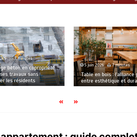
2026
7 minutes
5 juin 2026
7 minutes
ge béton en copropriété :
 ses travaux sans
Table en bois : l’alliance
er les résidents
entre esthétique et dura
 appartement : guide comple