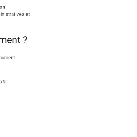
ion
inistratives et
ement ?
ocument
yer.