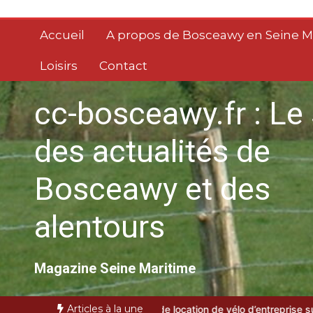
Aller
au
Accueil
A propos de Bosceawy en Seine M
contenu
Loisirs
Contact
cc-bosceawy.fr : Le 
des actualités de
Bosceawy et des
alentours
Magazine Seine Maritime
Articles à la une
 service de location de vélo d’entreprise sur Paris
gestion des tem