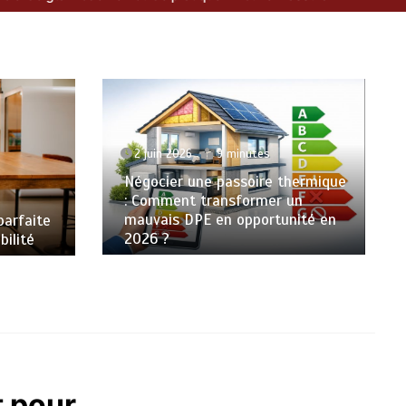
2 juin 2026
9 minutes
Négocier une passoire thermique
: Comment transformer un
mauvais DPE en opportunité en
 parfaite
2026 ?
bilité
t pour