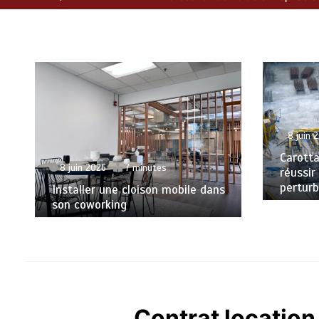
8 juin 
Carotta
8 juin 2026
7 minutes
réussir
perturb
Installer une cloison mobile dans
son coworking
Contrat location