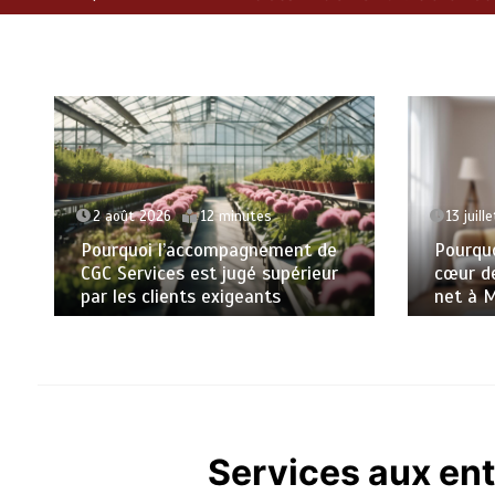
2 août 2026
12 minutes
13 juill
Pourquoi l’accompagnement de
Pourquo
CGC Services est jugé supérieur
cœur de
par les clients exigeants
net à 
Services aux ent