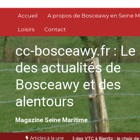
Aller
au
Accueil
A propos de Bosceawy en Seine M
contenu
Loisirs
Contact
cc-bosceawy.fr : Le 
des actualités de
Bosceawy et des
alentours
Magazine Seine Maritime
Articles à la une
biosourcé
Top 3 des VTC à Biarritz : le choix de la rédaction locale