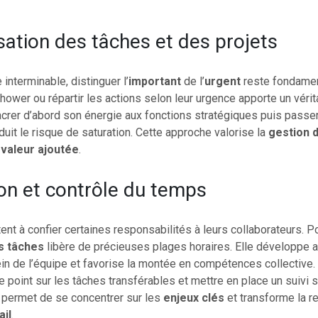
isation des tâches et des projets
 interminable, distinguer l’
important
de l’
urgent
reste fondament
hower ou répartir les actions selon leur urgence apporte un vérit
acrer d’abord son énergie aux fonctions stratégiques puis passe
uit le risque de saturation. Cette approche valorise la
gestion 
a
valeur ajoutée
.
on et contrôle du temps
nt à confier certaines responsabilités à leurs collaborateurs. Po
s tâches
libère de précieuses plages horaires. Elle développe a
in de l’équipe et favorise la montée en compétences collective. 
e point sur les tâches transférables et mettre en place un suivi
a permet de se concentrer sur les
enjeux clés
et transforme la re
ail
.