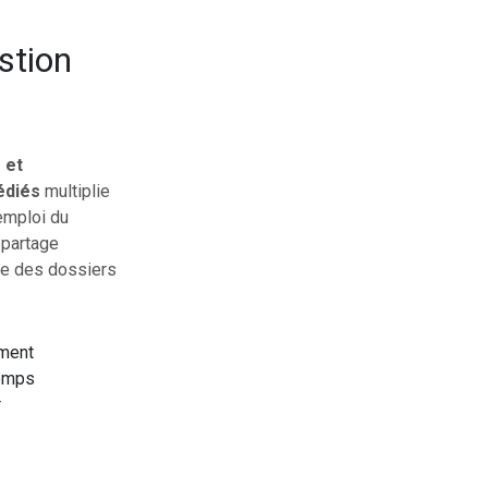
stion
 et
édiés
multiplie
’emploi du
 partage
sée des dossiers
oment
temps
r