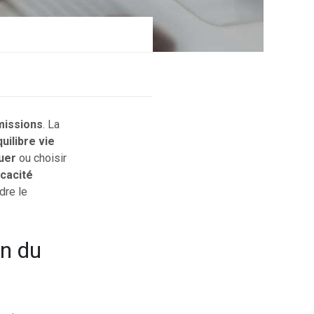
missions
. La
uilibre vie
uer
ou choisir
icacité
dre le
on du