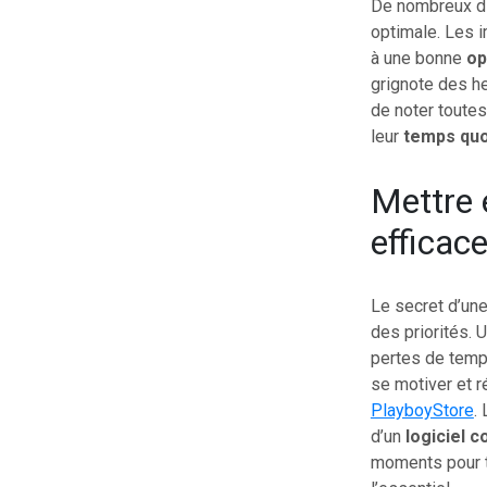
De nombreux di
optimale. Les 
à une bonne
op
grignote des h
de noter toutes
leur
temps quo
Mettre 
efficac
Le secret d’un
des priorités. 
pertes de temps
se motiver et 
PlayboyStore
. 
d’un
logiciel c
moments pour t