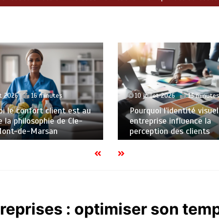
et 2026
16 minutes
10 juillet 2026
13 minute
i le confort client est au
Pourquoi l’identité visuel
 la philosophie de Cle-
entreprise influence la
Mont-de-Marsan
perception des clients
reprises : optimiser son tem