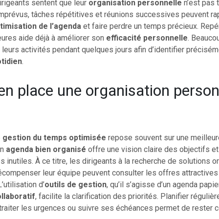
rigeants sentent que leur
organisation personnelle
n’est pas 
imprévus, tâches répétitives et réunions successives peuvent ra
timisation de l’agenda
et faire perdre un temps précieux. Repé
eures aide déjà à améliorer son
efficacité personnelle
. Beaucou
 leurs activités pendant quelques jours afin d’identifier précisé
tidien
.
en place une organisation person
e
e
gestion du temps optimisée
repose souvent sur une meilleure
Un
agenda bien organisé
offre une vision claire des objectifs et
 inutiles. À ce titre, les dirigeants à la recherche de solutions o
récompenser leur équipe peuvent consulter les offres attractive
L’utilisation d’
outils de gestion
, qu’il s’agisse d’un agenda papie
ollaboratif
, facilite la clarification des priorités. Planifier réguli
raiter les urgences ou suivre ses échéances permet de rester c