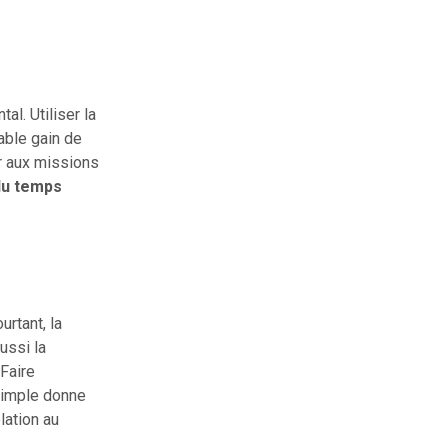
al. Utiliser la
able gain de
r aux missions
du temps
urtant, la
ussi la
Faire
 simple donne
lation au