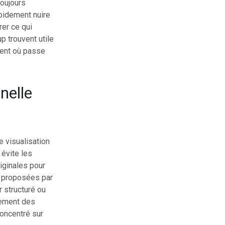
toujours
pidement nuire
rer ce qui
p trouvent utile
ment où passe
nelle
 visualisation
 évite les
riginales pour
s proposées par
r structuré ou
èrement des
oncentré sur