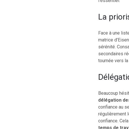
l’essentiel.
La prior
Face à une liste
matrice d’Eisen
sérénité. Cons
secondaires réd
tournée vers l
Délégati
Beaucoup hésite
délégation de
confiance au se
régulièrement l
confiance. Cel
temps de trav