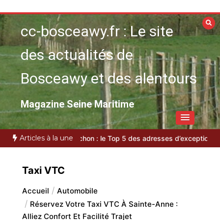
Aller
au
cc-bosceawy.fr : Le site
contenu
des actualités de
Bosceawy et des alentours
Magazine Seine Maritime
Articles à la une
VTC bassin d’Arcachon : le Top 5 des adresses d’exception
Plast
Taxi VTC
Accueil
Automobile
Réservez Votre Taxi VTC À Sainte-Anne :
Alliez Confort Et Facilité Trajet