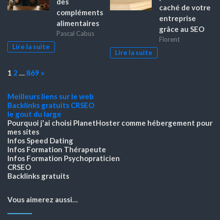
des
caché de votre
compléments
entreprise
alimentaires
grâce au SEO
Pascal Cabus
Florent
Lire la suite
Lire la suite
Page:
Next
1
2
…
869
»
Meilleurs liens sur le web
Backlinks gratuits
CRSEO
le gout du large
Pourquoi j'ai choisi PlanetHoster
comme hébergement pour
mes sites
Infos Speed Dating
Infos Formation Thérapeute
Infos Formation Psychopraticien
CRSEO
Backlinks gratuits
Vous aimerez aussi…