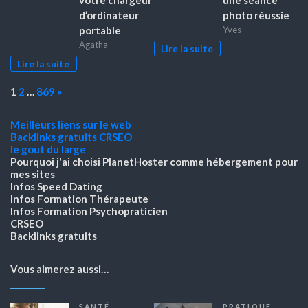
d’ordinateur
photo réussie
portable
Yves
Agatha
Lire la suite
Lire la suite
Page:
Next
1
2
…
869
»
Meilleurs liens sur le web
Backlinks gratuits
CRSEO
le gout du large
Pourquoi j'ai choisi PlanetHoster
comme hébergement pour
mes sites
Infos Speed Dating
Infos Formation Thérapeute
Infos Formation Psychopraticien
CRSEO
Backlinks gratuits
Vous aimerez aussi…
SANTÉ
PRATIQUE