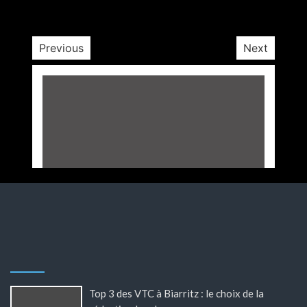
12 minutes
14 minutes
6 jours
6 jours
Previous
Next
Top 3 des VTC à Biarritz : le choix de la