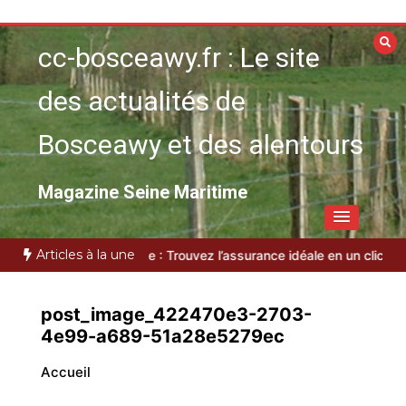
Aller
au
cc-bosceawy.fr : Le site
contenu
des actualités de
Bosceawy et des alentours
Magazine Seine Maritime
Articles à la une
ption
Guide pratique : Trouvez l’assurance idéale en un clic grâce 
post_image_422470e3-2703-
4e99-a689-51a28e5279ec
Accueil