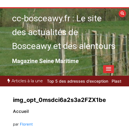
Aller
au
cc-bosceawy.fr : Le site
contenu
des actualités de
Bosceawy et des alentours
Magazine Seine Maritime
Articles à la une
sin d’Arcachon : le Top 5 des adresses d’exception
Plasturgie du
img_opt_0msdci6a2s3a2FZX1be
Accueil
par
Florent