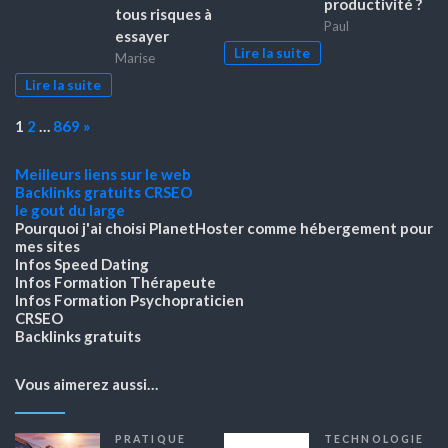
productivité ?
tous risques à
Paul
essayer
Lire la suite
Marise
Lire la suite
Page:
Next
1
2
…
869
»
Meilleurs liens sur le web
Backlinks gratuits
CRSEO
le gout du large
Pourquoi j'ai choisi PlanetHoster
comme hébergement pour
mes sites
Infos Speed Dating
Infos Formation Thérapeute
Infos Formation Psychopraticien
CRSEO
Backlinks gratuits
Vous aimerez aussi…
PRATIQUE
TECHNOLOGIE