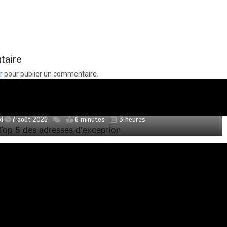
taire
r
pour publier un commentaire.
chon : le Top 5 des adresses d’exception
ki
7 août 2026
6 minutes
3 heures