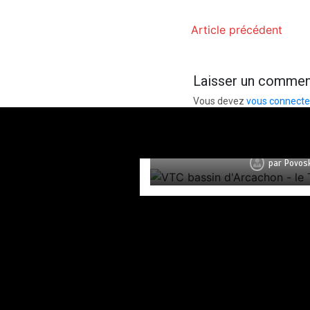
Article précédent
Laisser un commen
Vous devez
vous connecte
VTC bassin d’Arca
par
Povos