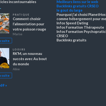
ticles incontournables
Meilleurs liens sur le web
Backlinks gratuits
CRSEO
le gout du large
Pourquoi j'ai choisi PlanetHos
PRATIQUE
Comment choisir
comme hébergement pour mes
Infos Speed Dating
l’alimentation pour
Infos Formation Thérapeute
votre poisson rouge
Infos Formation Psychopratic
Marise
CRSEO
Backlinks gratuits
a suite
LOISIRS
RK’M, un nouveau
succès avec Au bout
du monde
Aline
a suite
Next
869
»