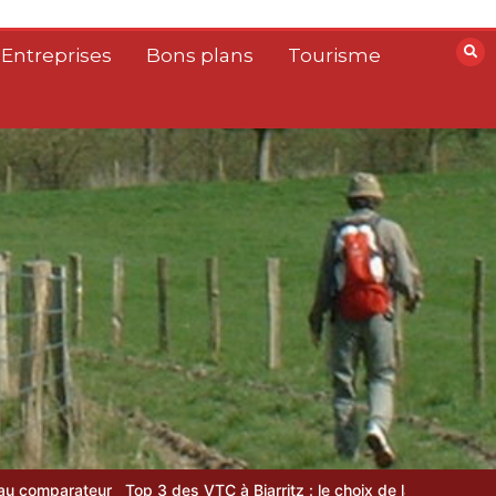
 Entreprises
Bons plans
Tourisme
ateur
Top 3 des VTC à Biarritz : le choix de la rédaction locale
VTC 