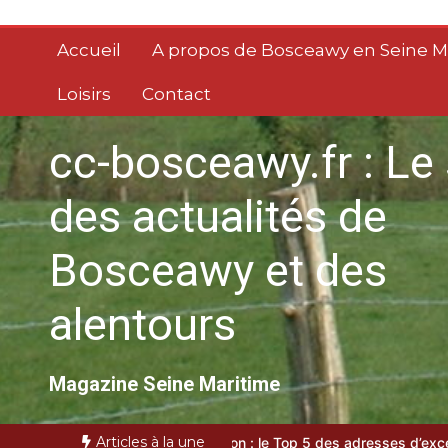
Aller
au
Accueil
A propos de Bosceawy en Seine M
contenu
Loisirs
Contact
cc-bosceawy.fr : Le 
des actualités de
Bosceawy et des
alentours
Magazine Seine Maritime
Articles à la une
e
VTC bassin d’Arcachon : le Top 5 des adresses d’exception
Gui