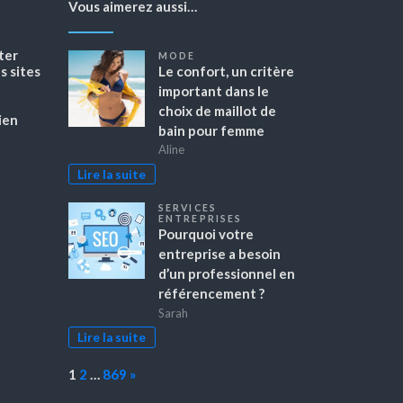
Vous aimerez aussi…
ter
MODE
 sites
Le confort, un critère
important dans le
choix de maillot de
ien
bain pour femme
Aline
Lire la suite
SERVICES
ENTREPRISES
Pourquoi votre
entreprise a besoin
d’un professionnel en
référencement ?
Sarah
Lire la suite
Page:
Next
1
2
…
869
»