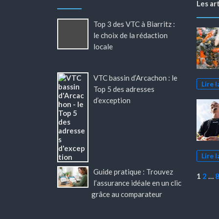
Les ar
Top 3 des VTC à Biarritz :
le choix de la rédaction
locale
VTC bassin d’Arcachon : le
Lire l
Top 5 des adresses
d’exception
Lire l
Guide pratique : Trouvez
Page:
1
2
…
l’assurance idéale en un clic
grâce au comparateur