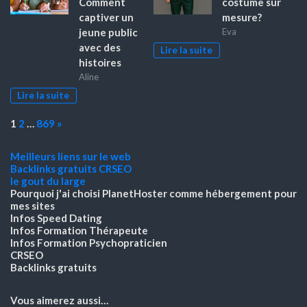
Comment
costume sur
captiver un
mesure?
jeune public
Eva
avec des
Lire la suite
histoires
Aline
Lire la suite
Page:
Next
1
2
…
869
»
Meilleurs liens sur le web
Backlinks gratuits
CRSEO
le gout du large
Pourquoi j'ai choisi PlanetHoster
comme hébergement pour
mes sites
Infos Speed Dating
Infos Formation Thérapeute
Infos Formation Psychopraticien
CRSEO
Backlinks gratuits
Vous aimerez aussi…