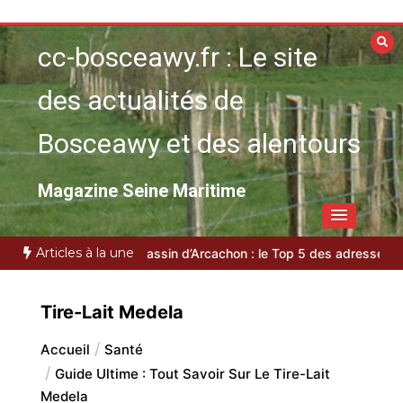
Aller
au
cc-bosceawy.fr : Le site
contenu
des actualités de
Bosceawy et des alentours
Magazine Seine Maritime
Articles à la une
daction locale
VTC bassin d’Arcachon : le Top 5 des adresses d’exc
Tire-Lait Medela
Accueil
Santé
Guide Ultime : Tout Savoir Sur Le Tire-Lait
Medela