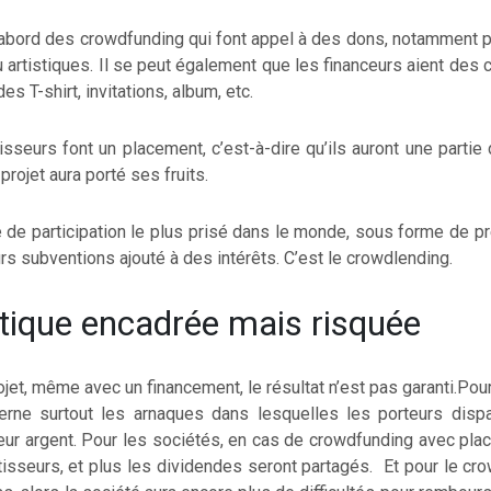
d’abord des crowdfunding qui font appel à des dons, notamment 
 artistiques. Il se peut également que les financeurs aient des 
s T-shirt, invitations, album, etc.
isseurs font un placement, c’est-à-dire qu’ils auront une parti
projet aura porté ses fruits.
pe de participation le plus prisé dans le monde, sous forme de pr
urs subventions ajouté à des intérêts. C’est le crowdlending.
tique encadrée mais risquée
et, même avec un financement, le résultat n’est pas garanti.Pour
erne surtout les arnaques dans lesquelles les porteurs disp
ur argent. Pour les sociétés, en cas de crowdfunding avec plac
isseurs, et plus les dividendes seront partagés. Et pour le cro