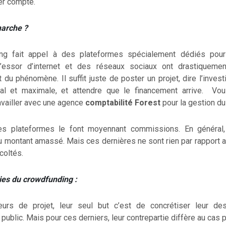
er compte.
arche ?
ng fait appel à des plateformes spécialement dédiés pou
L’essor d’internet et des réseaux sociaux ont drastiquemen
u phénomène. Il suffit juste de poster un projet, dire l’inves
al et maximale, et attendre que le financement arrive. Vo
vailler avec une agence
comptabilité Forest
pour la gestion du 
es plateformes le font moyennant commissions. En général, 
u montant amassé. Mais ces dernières ne sont rien par rapport
coltés.
ies du crowdfunding :
eurs de projet, leur seul but c’est de concrétiser leur de
public. Mais pour ces derniers, leur contrepartie diffère au cas p