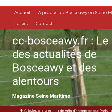
Aller
au
Accueil
A propos de Bosceawy en Seine M
contenu
Loisirs
Contact
cc-bosceawy.fr : Le 
des actualités de
Bosceawy et des
alentours
Magazine Seine Maritime
Articles à la une
ice de location de vélo d’entreprise sur Paris
gestion des temps et