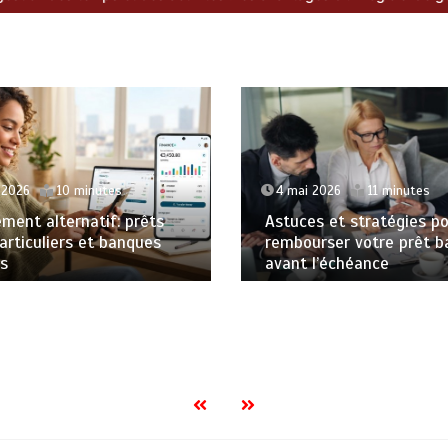
t 2026
10 minutes
4 mai 2026
11 minutes
ment alternatif: prêts
Astuces et stratégies p
articuliers et banques
rembourser votre prêt b
es
avant l’échéance