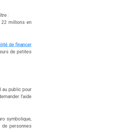
tre :
 22 millions en
ilité de financer
teurs de petites
l au public pour
 demander l’aide
uro symbolique,
re de personnes