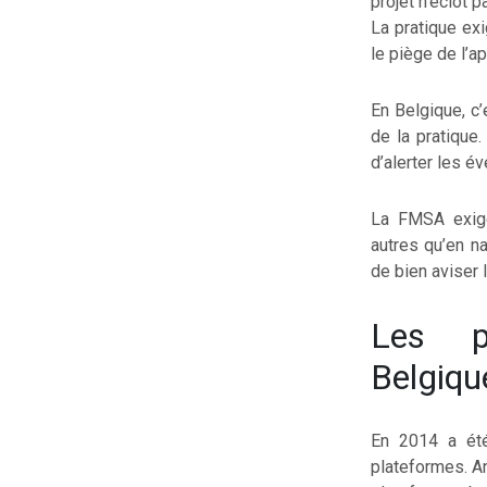
projet n’éclot 
La pratique ex
le piège de l’ap
En Belgique, c’
de la pratique.
d’alerter les é
La FMSA exige
autres qu’en na
de bien aviser 
Les p
Belgiqu
En 2014 a été
plateformes. A