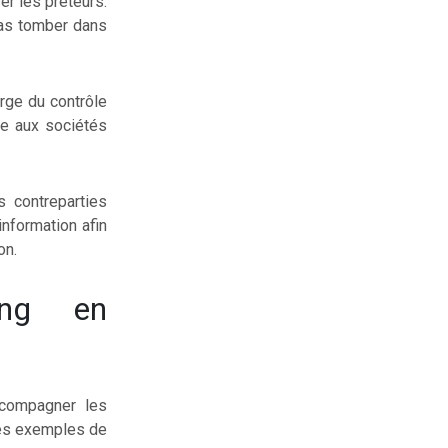
er les prêteurs.
pas tomber dans
arge du contrôle
ose aux sociétés
 contreparties
information afin
on.
ing en
ccompagner les
des exemples de