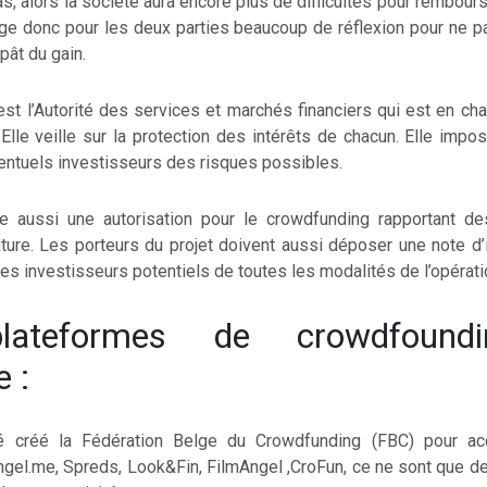
pas, alors la société aura encore plus de difficultés pour rembours
ige donc pour les deux parties beaucoup de réflexion pour ne 
pât du gain.
est l’Autorité des services et marchés financiers qui est en ch
 Elle veille sur la protection des intérêts de chacun. Elle imp
ventuels investisseurs des risques possibles.
 aussi une autorisation pour le crowdfunding rapportant des
ture. Les porteurs du projet doivent aussi déposer une note d’
les investisseurs potentiels de toutes les modalités de l’opérati
lateformes de crowdfound
e :
 créé la Fédération Belge du Crowdfunding (FBC) pour a
ngel.me, Spreds, Look&Fin, FilmAngel ,CroFun, ce ne sont que 