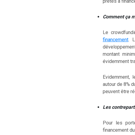
prêtes à financ
Comment ça m
Le crowdfundi
financement
. 
développement d
montant minim
évidemment tra
Evidemment, l
autour de 8% d
peuvent être ré
Les contrepart
Pour les port
financement du 