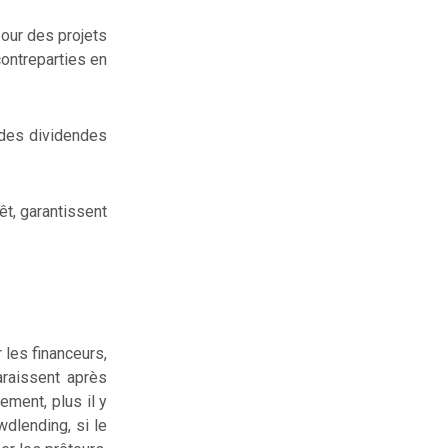
pour des projets
contreparties en
e des dividendes
êt, garantissent
 les financeurs,
araissent après
ement, plus il y
wdlending, si le