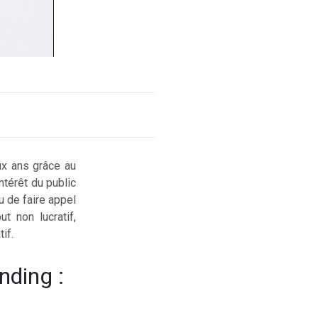
ux ans grâce au
ntérêt du public
u de faire appel
t non lucratif,
if.
nding :