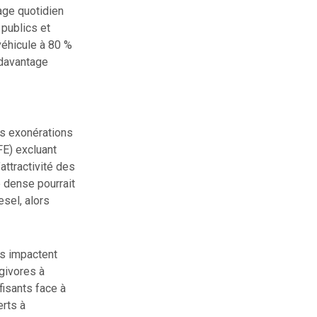
age quotidien
 publics et
éhicule à 80 %
 davantage
es exonérations
FE) excluant
attractivité des
e dense pourrait
esel, alors
es impactent
givores à
fisants face à
rts à