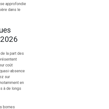
lyse approfondie
ière dans le
ques
 2026
de la part des
présentent
eur coût
a quasi-absence
ez sur
, notamment en
és à de longs
es bornes