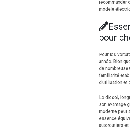
recommander d’
modèle électriq
Essen
pour ch
Pour les voitur
année. Bien que
de nombreuses r
familiarité éta
d’utilisation et
Le diesel, lon
son avantage g
moderne peut af
essence équival
autoroutiers et