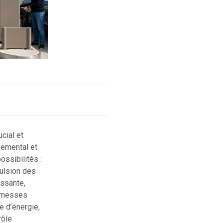
ucial et
nemental et
ssibilités :
pulsion des
issante,
romesses
e d’énergie,
rôle