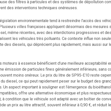
use des filtres à particules et des systèmes de dépollution co
vent des interventions techniques onéreuses.
a législation environnementale tend à restreindre l’accès des véhi
. Plusieurs villes françaises appliquent désormais des mesures 
iesel, même récentes, avec des interdictions progressives et d
alisent les véhicules très polluants. Ce contexte influe non seul
te des diesels, qui déprécient plus rapidement, mais aussi sur le
es moteurs à essence bénéficient d’une meilleure acceptabilité en
une émission de particules fines généralement inférieure, sans 
 souvent moins onéreux. Le prix du litre de SP95-E10 reste cepe
 du diesel, ce qui peut rapidement peser sur le budget des gran
 Un aspect important à souligner est l’émergence du bioéthanol 
mpatibles, offre une alternative économique et plus respectueu
, à condition que le véhicule soit adapté avec un boîtier de conv
e un prix au litre attractif, souvent inférieur à 0,90 €, et réduit