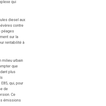
mplexe qui
cules diesel aux
sévères contre
es péages
ement sur la
ur rentabilité à
 milieu urbain
compter que
ndant plus
ds
E85, qui, pour
se de
ersion. Ce
 les émissions