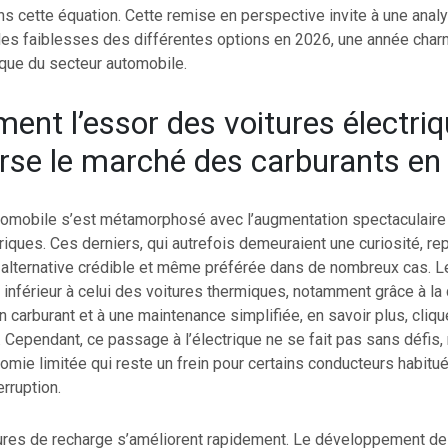
s cette équation. Cette remise en perspective invite à une ana
des faiblesses des différentes options en 2026, une année charn
ique du secteur automobile.
nt l’essor des voitures électri
rse le marché des carburants en
omobile s’est métamorphosé avec l’augmentation spectaculaire 
riques. Ces derniers, qui autrefois demeuraient une curiosité, re
alternative crédible et même préférée dans de nombreux cas. L
st inférieur à celui des voitures thermiques, notamment grâce à l
carburant et à une maintenance simplifiée, en savoir plus, cliqu
. Cependant, ce passage à l’électrique ne se fait pas sans défis
omie limitée qui reste un frein pour certains conducteurs habitu
erruption.
tures de recharge s’améliorent rapidement. Le développement d