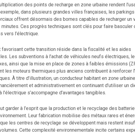
ultiplication des points de recharge en zone urbaine rendent l’us
r exemple, dans plusieurs grandes villes françaises, les parkings
ciaux offrent désormais des bornes capables de recharger un v
 minutes. Ces progrès techniques sont clés pour faire basculer
s vers l’électrique.
favorisant cette transition réside dans la fiscalité et les aides
es. Les subventions à l’achat de véhicules neufs électriques, l
xes, ainsi que la mise en place de zones à faibles émissions (Z
 les moteurs thermiques plus anciens contribuent à renforcer l’
ques. À titre d’illustration, un conducteur habitant en zone urbain
inancièrement et administrativement en continuant d’utiliser un di
à l’électrique s’accompagne d’avantages tangibles.
aut garder à l’esprit que la production et le recyclage des batteri
vironnement. Leur fabrication mobilise des métaux rares et éner
s que les centres de recyclage se développent mais restent insuf
volumes. Cette complexité environnementale incite certains expe