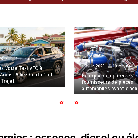
 2026
11 minutes
2 juin 2026
10 minutes
z Votre Taxi VTC à
Anne : Alliez Confort et
Pourquoi comparer les
 Trajet
fournisseurs de pièces
automobiles avant d’ach
rgies : essence, diesel ou él