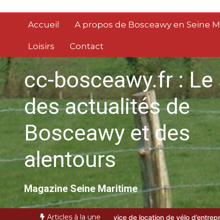
Aller
au
Accueil
A propos de Bosceawy en Seine M
contenu
Loisirs
Contact
cc-bosceawy.fr : Le 
des actualités de
Bosceawy et des
alentours
Magazine Seine Maritime
Articles à la une
hoisir un service de location de vélo d’entreprise sur Paris
gestion