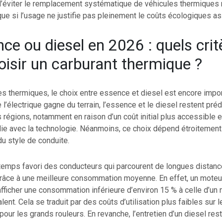
éviter le remplacement systématique de véhicules thermiques 
ue si l’usage ne justifie pas pleinement le coûts écologiques a
ce ou diesel en 2026 : quels crit
oisir un carburant thermique ?
es thermiques, le choix entre essence et diesel est encore impor
 l’électrique gagne du terrain, l’essence et le diesel restent pr
égions, notamment en raison d’un coût initial plus accessible e
blie avec la technologie. Néanmoins, ce choix dépend étroitement 
 du style de conduite.
gtemps favori des conducteurs qui parcourent de longues distan
râce à une meilleure consommation moyenne. En effet, un moteu
ficher une consommation inférieure d’environ 15 % à celle d’un
ent. Cela se traduit par des coûts d’utilisation plus faibles sur l
 pour les grands rouleurs. En revanche, l’entretien d’un diesel res