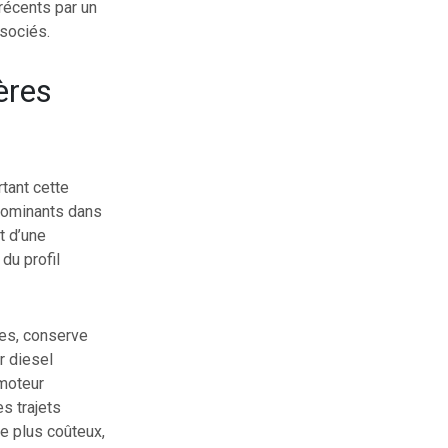
récents par un
ssociés.
ères
tant cette
édominants dans
t d’une
du profil
ces, conserve
r diesel
 moteur
es trajets
te plus coûteux,