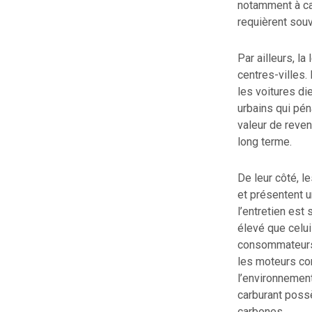
notamment à ca
requièrent sou
Par ailleurs, l
centres-villes
les voitures d
urbains qui pén
valeur de reven
long terme.
De leur côté, l
et présentent 
l’entretien est
élevé que celui
consommateurs.
les moteurs co
l’environnement
carburant possèd
carbones.