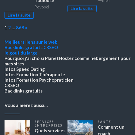
Toulouse
Aymen
Povoski
Lire la suite
Lire la suite
Page:
Next
1
2
…
868
»
Meilleurs liens sur le web
Backlinks gratuits
CRSEO
le gout du large
Pourquoi j'ai choisi PlanetHoster
comme hébergement pour
mes sites
Infos Speed Dating
Infos Formation Thérapeute
Infos Formation Psychopraticien
CRSEO
Backlinks gratuits
Vous aimerez aussi…
SERVICES
SANTÉ
ENTREPRISES
Comment un
Quels services
coach