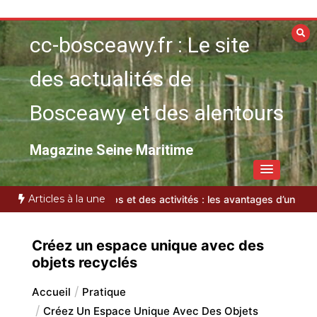
Aller
au
cc-bosceawy.fr : Le site
contenu
des actualités de
Bosceawy et des alentours
Magazine Seine Maritime
Articles à la une
s
gestion des temps et des activités : les avantages d’un logiciel 
Créez un espace unique avec des
objets recyclés
Accueil
Pratique
Créez Un Espace Unique Avec Des Objets