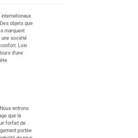
 internationaux
. Des objets que
ées marquent
s une société
confort. Loin
tours d’une
ète.
. Nous entrons
age que la
n forfait de
largement portée
abilité de plus