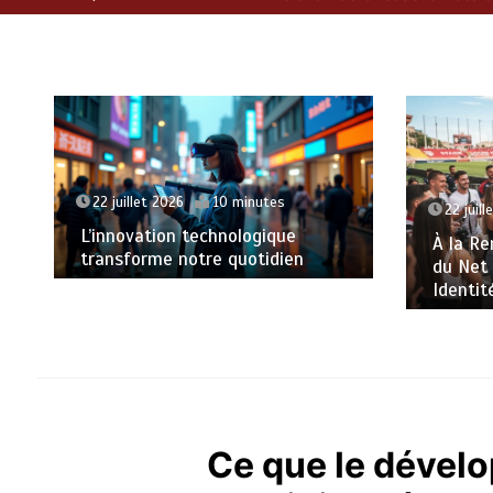
21 juill
22 juillet 2026
11 minutes
Harmoni
À la Rencontre des Influenceurs
des idé
du Net Suivant l’AS Monaco :
Identités et Passions Dévoilées
Ce que le dével