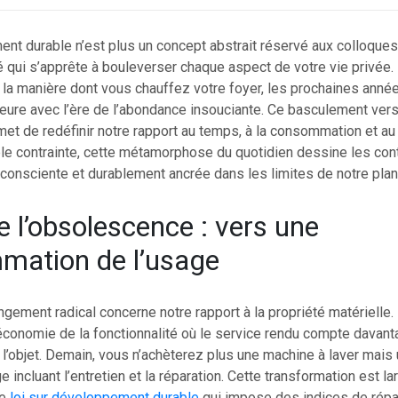
t durable n’est plus un concept abstrait réservé aux colloques
é qui s’apprête à bouleverser chaque aspect de votre vie privée
 la manière dont vous chauffez votre foyer, les prochaines ann
eure avec l’ère de l’abondance insouciante. Ce basculement ver
et de redéfinir notre rapport au temps, à la consommation et au 
ple contrainte, cette métamorphose du quotidien dessine les con
consciente et durablement ancrée dans les limites de notre plan
e l’obsolescence : vers une
mation de l’usage
gement radical concerne notre rapport à la propriété matérielle
’économie de la fonctionnalité où le service rendu compte davant
’objet. Demain, vous n’achèterez plus une machine à laver mais u
e incluant l’entretien et la réparation. Cette transformation est 
le
loi sur développement durable
qui impose des indices de répar