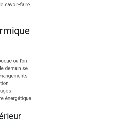
e savoir-faire
hermique
poque où l’on
 de demain se
s changements
tion
efuges
re énergétique.
érieur