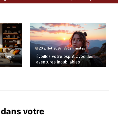
s
19 juillet 2026
15 minutes
c des
L’art de la beauté naturelle et
ses secrets intemporels
 dans votre