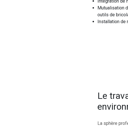
Intégration de m
Mutualisation 
outils de bricol
Installation de
Le trava
enviro
La sphère prof