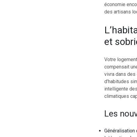
économie encou
des artisans lo
L’habit
et sobri
Votre logement 
compensait une
vivra dans des
d’habitudes si
intelligente de
climatiques cap
Les nouv
Généralisation d