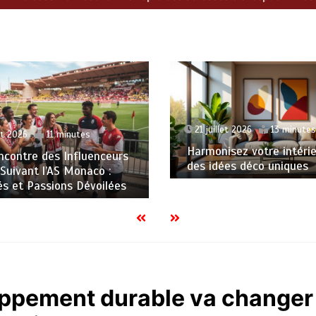
et 2026
13 minutes
20 juillet 2026
12 minute
sez votre intérieur avec
Éveillez votre esprit ave
es déco uniques
aventures inoubliables
oppement durable va changer