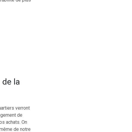
 de la
artiers verront
angement de
os achats. On
e même de notre