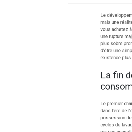
Le développemen
mais une réalit
vous achetez à
une rupture maj
plus sobre prom
d’être une sim
existence plus 
La fin d
consom
Le premier chan
dans l’ère de l
possession de l
cycles de lavag
par une nouvel