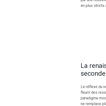
en plus stricts 
La renai
seconde
Le réflexe du n
fleurir des re
paradigme modi
ne remplace plu