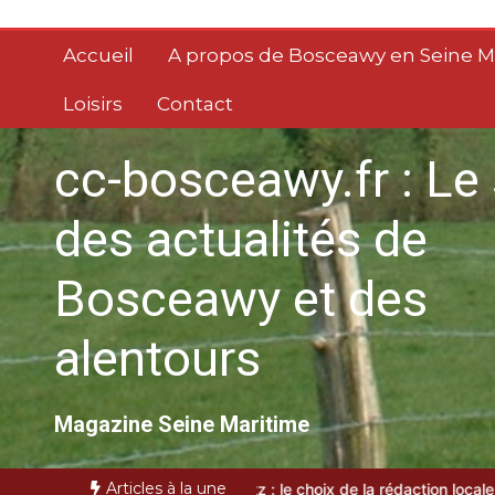
Aller
au
Accueil
A propos de Bosceawy en Seine M
contenu
Loisirs
Contact
cc-bosceawy.fr : Le 
des actualités de
Bosceawy et des
alentours
Magazine Seine Maritime
Articles à la une
C à Biarritz : le choix de la rédaction locale
VTC bassin d’Arcachon