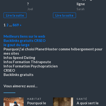
?
ligne
Joel
Sarah
Lire la suite
Lire la suite
Page:
Next
1
2
…
869
»
Meilleurs liens sur le web
Backlinks gratuits
CRSEO
le gout du large
Pourquoi j'ai choisi PlanetHoster
comme hébergement pour
mes sites
Infos Speed Dating
Infos Formation Thérapeute
Infos Formation Psychopraticien
CRSEO
Backlinks gratuits
Vous aimerez aussi…
HABITAT
SANTÉ
Pourquoi le
A quoi sert le