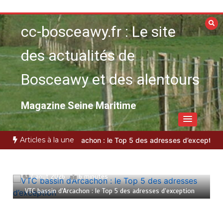
Aller
au
cc-bosceawy.fr : Le site
contenu
des actualités de
Bosceawy et des alentours
Magazine Seine Maritime
Articles à la une
VTC bassin d’Arcachon : le Top 5 des adresses d’exception
Plastu
7 août 2026
6 minutes
VTC bassin d’Arcachon : le Top 5 des adresses d’exception