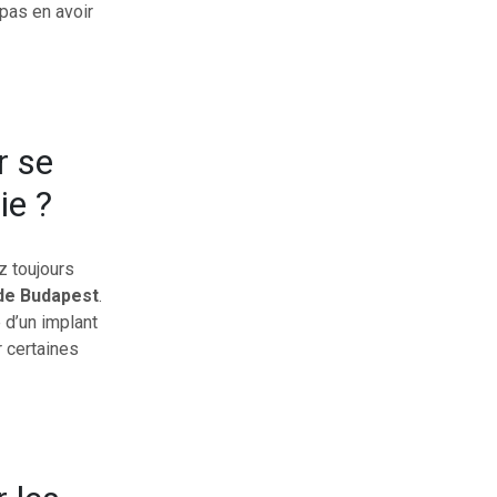
pas en avoir
r se
ie ?
z toujours
 de Budapest
.
 d’un implant
r certaines