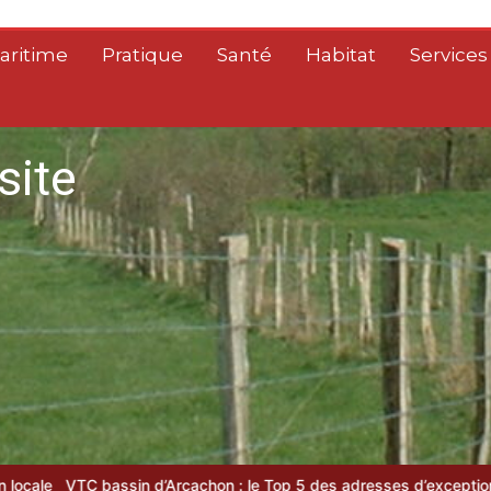
aritime
Pratique
Santé
Habitat
Services
site
in d’Arcachon : le Top 5 des adresses d’exception
Plasturgie dura