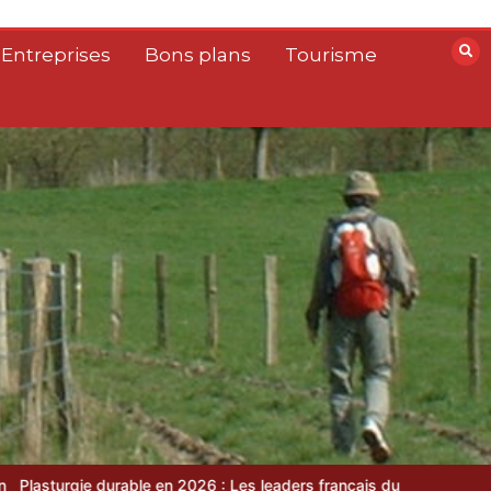
 Entreprises
Bons plans
Tourisme
ble en 2026 : Les leaders français du recyclage et du biosourcé
To