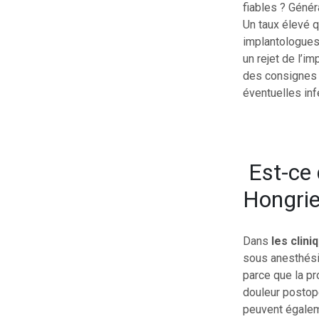
fiables ? Génér
Un taux élevé q
implantologues 
un rejet de l’i
des consignes p
éventuelles inf
Est-ce 
Hongrie
Dans
les clin
sous anesthésie
parce que la pr
douleur postopé
peuvent égale