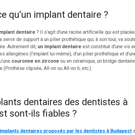
ce qu’un implant dentaire ?
implant dentaire
? Il s’agit d’une racine artificielle qui est placé
a servir de support à un pilier prothétique qui, à son tour, va sout
re. Autrement dit,
un implant dentaire
est constitué d’une vis e
ues allergènes (l’implant lui-même), d’un pilier prothétique et d’u
qu’une
couronne en zircone
ou en céramique, un bridge dentaire
 (Prothèse clipsée, All-on ou All-on 6, etc.).
lants dentaires des dentistes à
t sont-ils fiables ?
implants dentaires proposés par les dentistes à Budapest
s