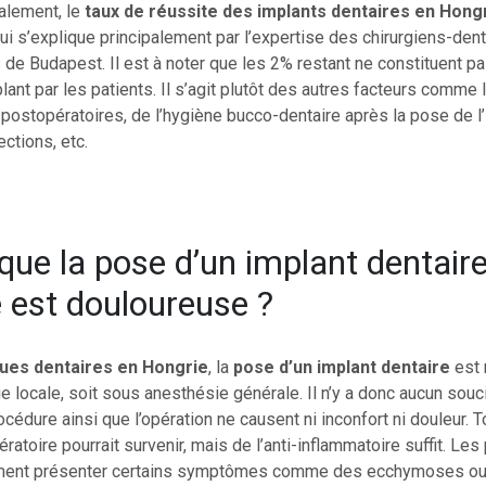
alement, le
taux de réussite des implants dentaires en Hong
ui s’explique principalement par l’expertise des chirurgiens-dent
de Budapest. Il est à noter que les 2% restant ne constituent p
mplant par les patients. Il s’agit plutôt des autres facteurs comme
ostopératoires, de l’hygiène bucco-dentaire après la pose de l’
ections, etc.
que la pose d’un implant dentair
 est douloureuse ?
iques dentaires en Hongrie
, la
pose d’un implant dentaire
est 
 locale, soit sous anesthésie générale. Il n’y a donc aucun souci
océdure ainsi que l’opération ne causent ni inconfort ni douleur. T
ratoire pourrait survenir, mais de l’anti-inflammatoire suffit. Les
ment présenter certains symptômes comme des ecchymoses ou