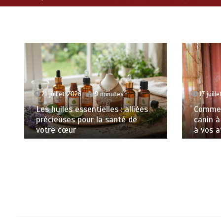
17 juillet 2026
21 juillet 2026
9 minutes
Comment tro
Les huiles essentielles : alliées
canin à Laus
précieuses pour la santé de
à vos attente
votre cœur