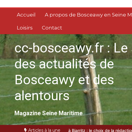
Aller
au
Accueil
A propos de Bosceawy en Seine M
contenu
Loisirs
Contact
cc-bosceawy.fr : Le 
des actualités de
Bosceawy et des
alentours
Magazine Seine Maritime
Articles à la une
Top 3 des VTC à Biarritz : le choix de la rédaction locale
VTC bass