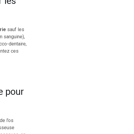
r les
grie
sauf les
n sanguine),
cco-dentaire,
entez ces
e pour
de l’os
 osseuse