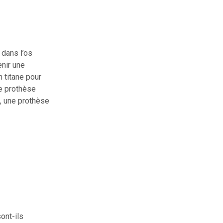
e dans l’os
enir une
n titane pour
ne prothèse
, une prothèse
ont-ils