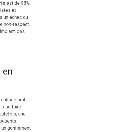
rie
est de 98%.
istes et
as un échec ou
 le non-respect
implant, des
e en
réalisée soit
 à se faire
outefois, une
 patients
 un gonflement