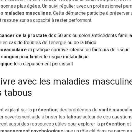
rsonnes plus âgées. Un suivi régulier avec un professionnel per
es
maladies masculines
. Cette démarche participe à préserver
 rassure sur sa capacité à rester performant.
cancer de la prostate
dès 50 ans ou selon antécédents famili
l
en cas de troubles de l’énergie ou de la libido
iovasculaire
si pratique sportive intense ou facteurs de risque
e sanguin
pour limiter le risque métabolique
ogique
lors d’épuisement persistant
ivre avec les maladies masculine
es tabous
 vigilant sur la
prévention
, des problèmes de
santé masculi
ler ouvertement aide à briser les
tabous
autour de ces questions
ent aussi des ressources utiles pour explorer la
prévention
et
mpagnement psychologique
joue un rôle clé dans ce parcours.