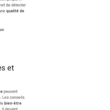
met de détecter
 une
qualité de
aux
s et
ne
peuvent
. Les conseils
 le
bien-être
 Il devient