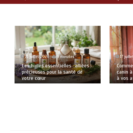
17 juill
21 juillet 2026
9 minutes
Commen
Les huiles essentielles : alliées
canin 
précieuses pour la santé de
à vos a
votre cœur