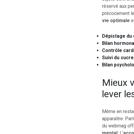
réservé aux pe
précocement l
vie optimale
et
Dépistage du 
Bilan hormona
Contrôle card
Suivi du sucr
Bilan psychol
Mieux v
lever l
Même en restant
apparaître. Par
du webmag offr
mental
. L’
acco