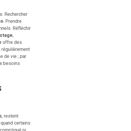
s. Rechercher
on
. Prendre
nels. Réfléchir
istage
,
e
offre des
t régulièrement
 de vie ; par
ux besoins
s
s
, restent
t quand certains
 compliqué ni