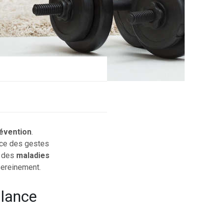
évention
.
ance des gestes
t des
maladies
ereinement.
ilance