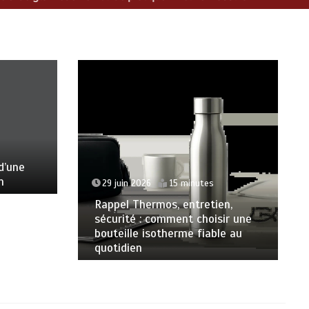
s
d’une
n
29 juin 2026
15 minutes
Rappel Thermos, entretien,
sécurité : comment choisir une
bouteille isotherme fiable au
quotidien