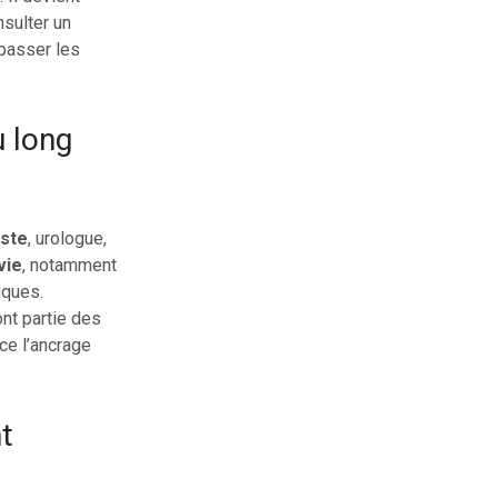
nsulter un
épasser les
u long
iste
, urologue,
vie
, notamment
iques.
ont partie des
ce l’ancrage
t