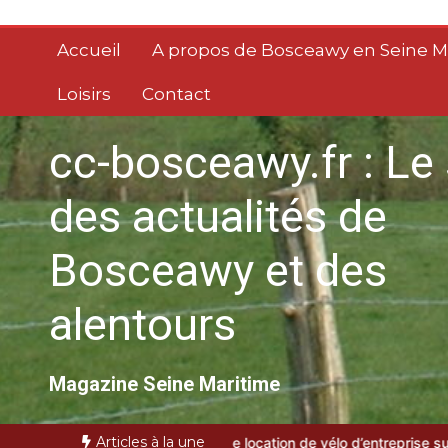
Aller
au
Accueil
A propos de Bosceawy en Seine M
contenu
Loisirs
Contact
cc-bosceawy.fr : Le 
des actualités de
Bosceawy et des
alentours
Magazine Seine Maritime
Articles à la une
service de location de vélo d’entreprise sur Paris
gestion des temp