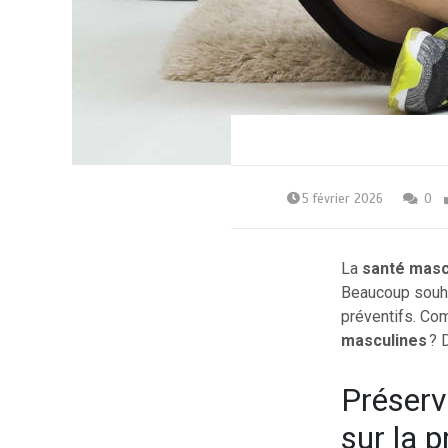
5 février 2026
0
La
santé masc
Beaucoup souhai
préventifs. Co
masculines
? 
Préserv
sur la 