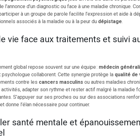
de l’annonce d’un diagnostic ou face à une maladie chronique. Co
participer à un groupe de parole facilite l’expression et aide à d
onnels associés à la maladie ou à la peur du
dépistage
.
de vie face aux traitements et suivi a
ent global repose souvent sur une équipe :
médecin général
et psychologue collaborent. Cette synergie protège la
qualité de 
tements contre les
cancers masculins
ou autres maladies chron
activités, adapter son rythme et rester actif malgré la maladie f
antes. S’appuyer sur ses proches ou sur des associations renfor
t donne l’élan nécessaire pour continuer.
ler santé mentale et épanouissemen
el