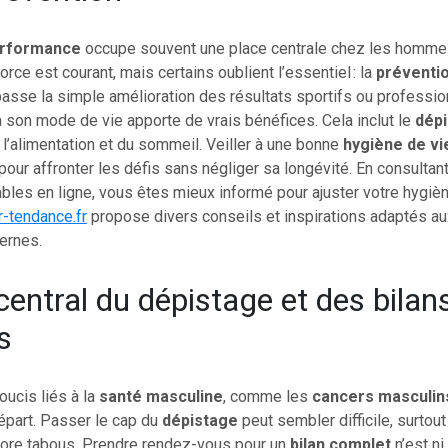
rformance
occupe souvent une place centrale chez les homme
force est courant, mais certains oublient l’essentiel : la
préventi
asse la simple amélioration des résultats sportifs ou profession
 son mode de vie apporte de vrais bénéfices. Cela inclut le
dép
 l’alimentation et du sommeil. Veiller à une bonne
hygiène de vi
our affronter les défis sans négliger sa longévité. En consultan
bles en ligne, vous êtes mieux informé pour ajuster votre hygiène
r-tendance.fr
propose divers conseils et inspirations adaptés a
ernes.
central du dépistage et des bilan
s
ucis liés à la
santé masculine
, comme les
cancers masculin
épart. Passer le cap du
dépistage
peut sembler difficile, surtou
core tabous. Prendre rendez-vous pour un
bilan complet
n’est ni