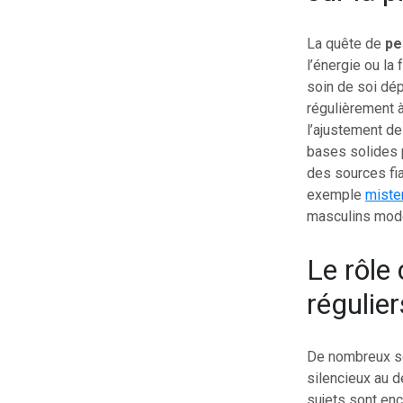
La quête de
pe
l’énergie ou la 
soin de soi dép
régulièrement à
l’ajustement de
bases solides p
des sources fia
exemple
miste
masculins mod
Le rôle 
régulier
De nombreux so
silencieux au d
sujets sont en