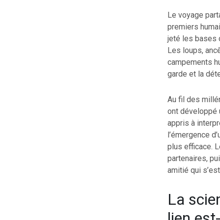
Le voyage parta
premiers humain
jeté les bases 
Les loups, ancê
campements hum
garde et la dét
Au fil des mill
ont développé 
appris à interp
l’émergence d’u
plus efficace. 
partenaires, p
amitié qui s’es
La scien
lien est-