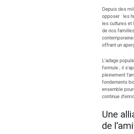
Depuis des mill
opposer : les h
les cultures e
de nos famille
contemporaines,
offrant un aper
L’adage populai
formule ; il s’
pleinement l’am
fondements bio
ensemble pourqu
continue d’enri
Une all
de l’ami