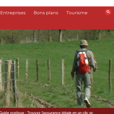
 Entreprises
Bons plans
Tourisme
surance idéale en un clic grâce au comparateur
Comment choisir un s