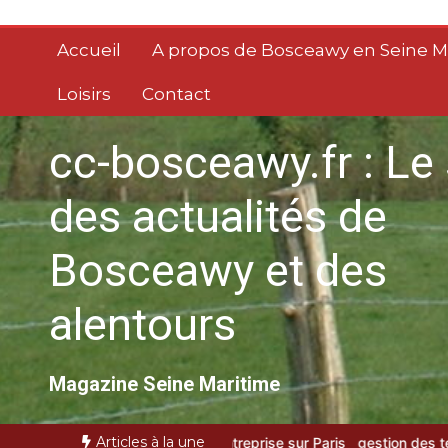
Aller
au
Accueil
A propos de Bosceawy en Seine M
contenu
Loisirs
Contact
cc-bosceawy.fr : Le 
des actualités de
Bosceawy et des
alentours
Magazine Seine Maritime
Articles à la une
 d’entreprise sur Paris
gestion des temps et des activités : les av