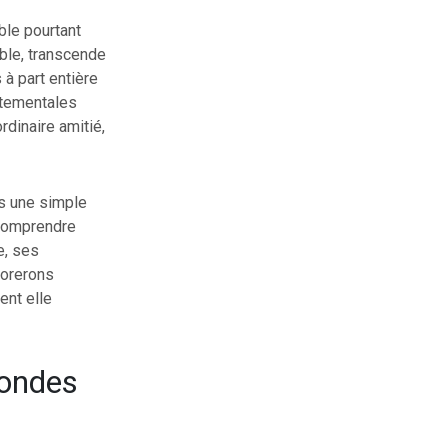
ble pourtant
ible, transcende
à part entière
rtementales
rdinaire amitié,
as une simple
 comprendre
e, ses
lorerons
ent elle
fondes