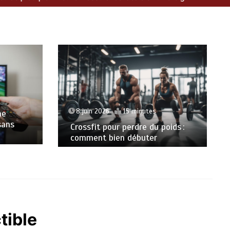
1 juin 2026
5 minutes
Meilleur fournisseur IPTV :
oids :
comment faire le bon choix ?
tible