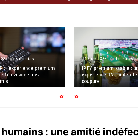
 2026
4 minutes
8 juin 2026
15 minutes
emium stable : une
nce TV fluide et sans
Crossfit pour perdre du p
e
comment bien débuter
s humains : une amitié indéfec