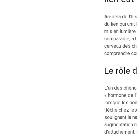
Au-delà de l’hi
du lien qui uni
mis en lumière
comparable, à 
cerveau des chi
comprendre com
Le rôle d
L’un des phéno
« hormone de l
lorsque les ho
flèche chez le
soulignant la n
augmentation mu
d’attachement, 