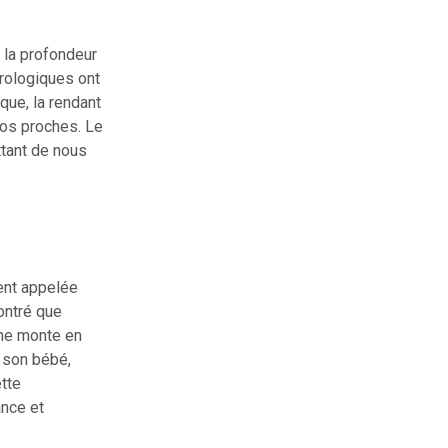
 la profondeur
urologiques ont
ue, la rendant
nos proches. Le
ttant de nous
ent appelée
ontré que
ine monte en
 son bébé,
ette
ance et