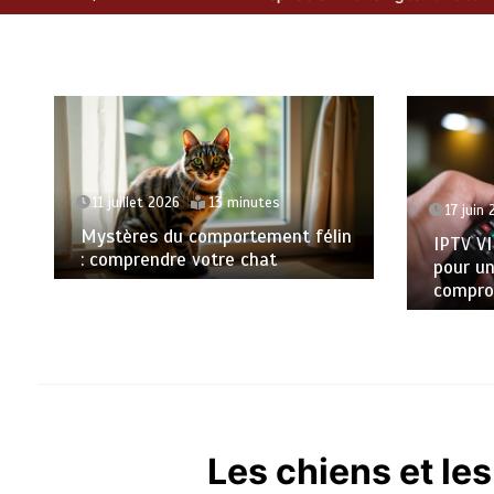
17 juin 2026
5 minutes
10 juin
IPTV VIP : l’expérience premium
IPTV pr
pour une télévision sans
expérie
compromis
coupur
Les chiens et le