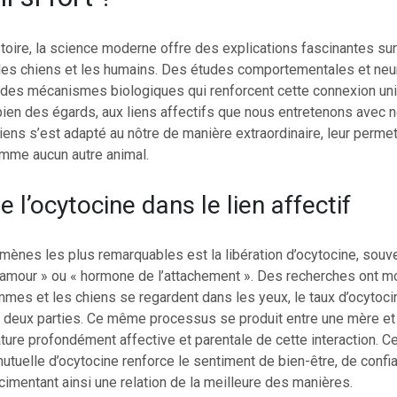
stoire, la science moderne offre des explications fascinantes sur
t les chiens et les humains. Des études comportementales et ne
 des mécanismes biologiques qui renforcent cette connexion uniq
bien des égards, aux liens affectifs que nous entretenons avec 
ens s’est adapté au nôtre de manière extraordinaire, leur perme
me aucun autre animal.
e l’ocytocine dans le lien affectif
mènes les plus remarquables est la libération d’ocytocine, souv
’amour » ou « hormone de l’attachement ». Des recherches ont m
mmes et les chiens se regardent dans les yeux, le taux d’ocytoc
s deux parties. Ce même processus se produit entre une mère et
ature profondément affective et parentale de cette interaction. C
tuelle d’ocytocine renforce le sentiment de bien-être, de confi
cimentant ainsi une relation de la meilleure des manières.