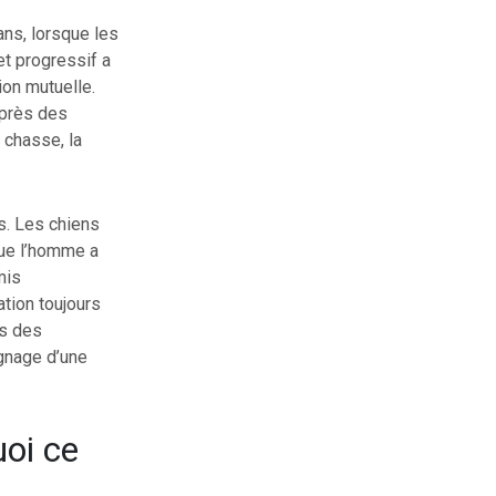
ans, lorsque les
et progressif a
ion mutuelle.
uprès des
 chasse, la
s. Les chiens
que l’homme a
mis
tion toujours
us des
gnage d’une
uoi ce