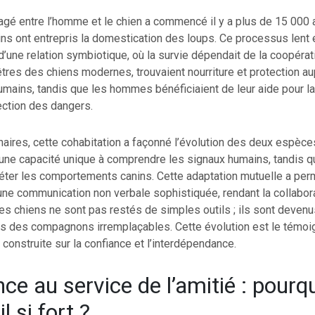
gé entre l’homme et le chien a commencé il y a plus de 15 000 
s ont entrepris la domestication des loups. Ce processus lent 
d’une relation symbiotique, où la survie dépendait de la coopérat
tres des chiens modernes, trouvaient nourriture et protection a
ains, tandis que les hommes bénéficiaient de leur aide pour la
ection des dangers.
énaires, cette cohabitation a façonné l’évolution des deux espèce
une capacité unique à comprendre les signaux humains, tandis 
réter les comportements canins. Cette adaptation mutuelle a per
ne communication non verbale sophistiquée, rendant la collabora
Les chiens ne sont pas restés de simples outils ; ils sont deven
uis des compagnons irremplaçables. Cette évolution est le témoi
t construite sur la confiance et l’interdépendance.
ce au service de l’amitié : pourq
il si fort ?