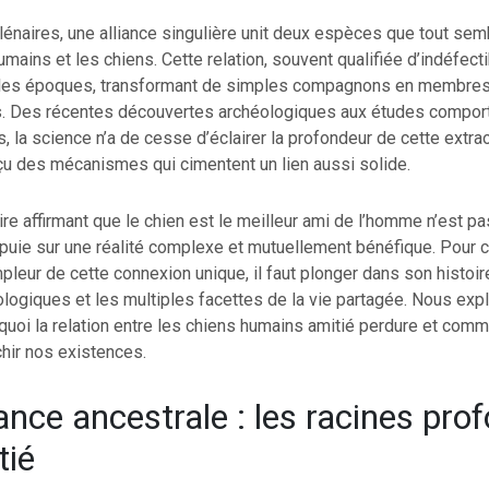
énaires, une alliance singulière unit deux espèces que tout sem
umains et les chiens. Cette relation, souvent qualifiée d’indéfect
t les époques, transformant de simples compagnons en membres 
s. Des récentes découvertes archéologiques aux études compo
 la science n’a de cesse d’éclairer la profondeur de cette extrao
çu des mécanismes qui cimentent un lien aussi solide.
re affirmant que le chien est le meilleur ami de l’homme n’est p
appuie sur une réalité complexe et mutuellement bénéfique. Pour
pleur de cette connexion unique, il faut plonger dans son histoir
logiques et les multiples facettes de la vie partagée. Nous exp
oi la relation entre les chiens humains amitié perdure et comm
chir nos existences.
iance ancestrale : les racines pro
tié