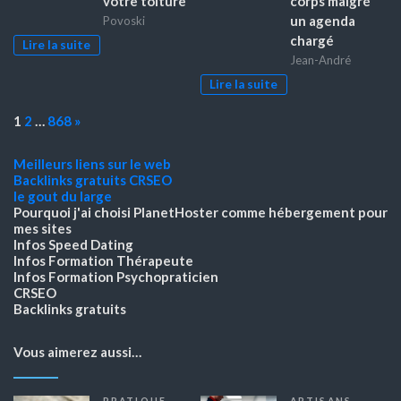
votre toiture
corps malgré
un agenda
Povoski
chargé
Lire la suite
Jean-André
Lire la suite
Page:
Next
1
2
…
868
»
Meilleurs liens sur le web
Backlinks gratuits
CRSEO
le gout du large
Pourquoi j'ai choisi PlanetHoster
comme hébergement pour
mes sites
Infos Speed Dating
Infos Formation Thérapeute
Infos Formation Psychopraticien
CRSEO
Backlinks gratuits
Vous aimerez aussi…
PRATIQUE
ARTISANS