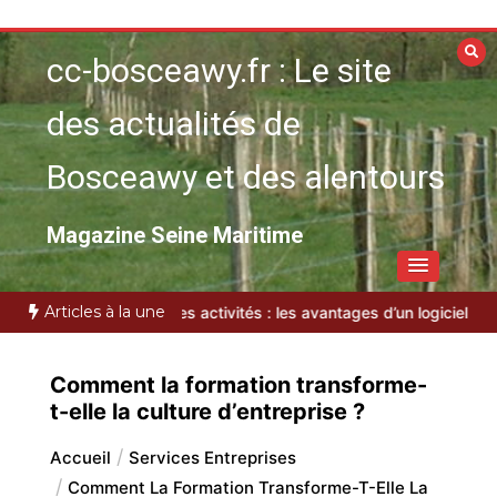
Aller
au
cc-bosceawy.fr : Le site
contenu
des actualités de
Bosceawy et des alentours
Magazine Seine Maritime
Articles à la une
tion des temps et des activités : les avantages d’un logiciel de gta
Comment la formation transforme-
t-elle la culture d’entreprise ?
Accueil
Services Entreprises
Comment La Formation Transforme-T-Elle La