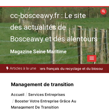
Aller
au
cc-bosceawy.fr : Le site
contenu
des actualités de
Bosceawy et des alentours
Magazine Seine Maritime
Articles à la une
le en 2026 : Les leaders français du recyclage et du biosourcé
Amé
Management de transition
Accueil
Services Entreprises
Booster Votre Entreprise Grâce Au
Management De Transition