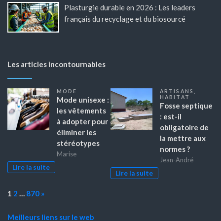
Plasturgie durable en 2026 : Les leaders
français du recyclage et du biosourcé
Les articles incontournables
MODE
ARTISANS
,
HABITAT
Mode unisexe :
Fosse septique
les vêtements
: est-il
à adopter pour
obligatoire de
éliminer les
la mettre aux
stéréotypes
normes ?
Marise
Jean-André
Lire la suite
Lire la suite
Page:
Next
1
2
…
870
»
Meilleurs liens sur le web