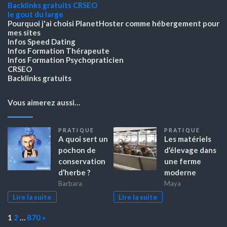
Backlinks gratuits
CRSEO
le gout du large
Pourquoi j'ai choisi PlanetHoster
comme hébergement pour
mes sites
Infos Speed Dating
Infos Formation Thérapeute
Infos Formation Psychopraticien
CRSEO
Backlinks gratuits
Vous aimerez aussi…
PRATIQUE
PRATIQUE
A quoi sert un
Les matériels
pochon de
d’élevage dans
conservation
une ferme
d’herbe ?
moderne
Barbara
Maya
Lire la suite
Lire la suite
Page:
Next
1
2
…
870
»