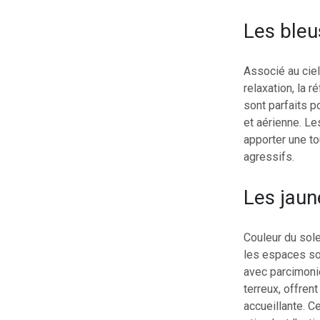
Les bleu
Associé au ciel 
relaxation, la r
sont parfaits p
et aérienne. Le
apporter une to
agressifs.
Les jaune
Couleur du solei
les espaces som
avec parcimonie
terreux, offren
accueillante. C