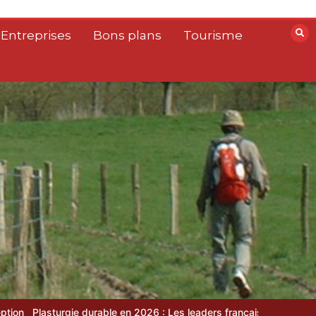
 Entreprises
Bons plans
Tourisme
e en 2026 : Les leaders français du recyclage et du biosourcé
Top 3