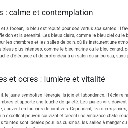
s : calme et contemplation
et à l’océan, le bleu est réputé pour ses vertus apaisantes. Il fav
éflexion et la sérénité. Les bleus clairs, comme le bleu ciel ou le 
our les chambres et les salles de bain, où ils instaurent une at
s bleus plus intenses, comme le bleu marine ou le bleu canard, 
uche d’élégance et de profondeur à un salon ou un bureau, sans 
s et ocres : lumière et vitalité
l, le jaune symbolise l’énergie, la joie et l’abondance. Il éclaire 
bres et apporte une touche de gaieté. Les jaunes vifs doivent ê
, souvent en touches décoratives. Cependant, les ocres jaunes,
t un excellent pouvoir couvrant et créent une ambiance chaleureu
es teintes sont idéales pour les cuisines, les salles à manger ou