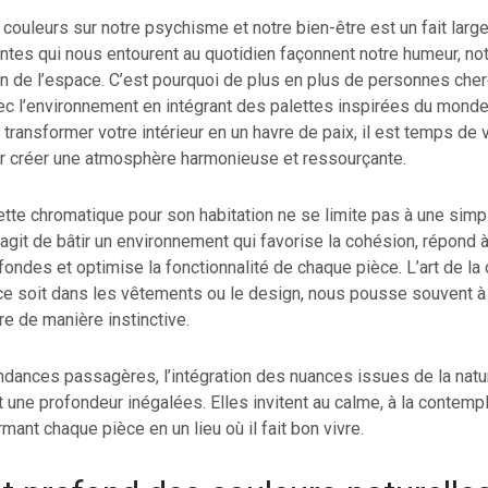
 couleurs sur notre psychisme et notre bien-être est un fait lar
eintes qui nous entourent au quotidien façonnent notre humeur, no
n de l’espace. C’est pourquoi de plus en plus de personnes cher
c l’environnement en intégrant des palettes inspirées du monde 
transformer votre intérieur en un havre de paix, il est temps de
 créer une atmosphère harmonieuse et ressourçante.
ette chromatique pour son habitation ne se limite pas à une sim
s’agit de bâtir un environnement qui favorise la cohésion, répond 
fondes et optimise la fonctionnalité de chaque pièce. L’art de la 
 ce soit dans les vêtements ou le design, nous pousse souvent à
re de manière instinctive.
ndances passagères, l’intégration des nuances issues de la natu
t une profondeur inégalées. Elles invitent au calme, à la contempla
ormant chaque pièce en un lieu où il fait bon vivre.