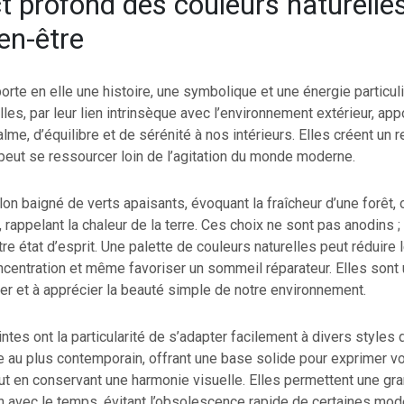
t profond des couleurs naturelle
en-être
orte en elle une histoire, une symbolique et une énergie particul
lles, par leur lien intrinsèque avec l’environnement extérieur, app
lme, d’équilibre et de sérénité à nos intérieurs. Elles créent un r
peut se ressourcer loin de l’agitation du monde moderne.
on baigné de verts apaisants, évoquant la fraîcheur d’une forêt,
 rappelant la chaleur de la terre. Ces choix ne sont pas anodins ; 
re état d’esprit. Une palette de couleurs naturelles peut réduire l
ncentration et même favoriser un sommeil réparateur. Elles sont u
pirer et à apprécier la beauté simple de notre environnement.
intes ont la particularité de s’adapter facilement à divers styles 
e au plus contemporain, offrant une base solide pour exprimer vo
ut en conservant une harmonie visuelle. Elles permettent une gran
n avec le temps, évitant l’obsolescence rapide de certaines mod