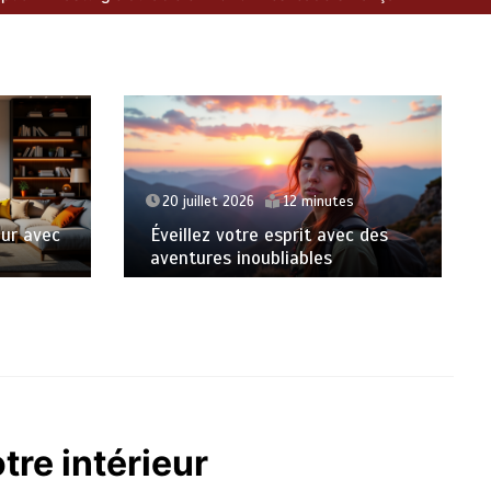
llet 2026
12 minutes
19 juillet 2026
15 minut
ez votre esprit avec des
L’art de la beauté natur
res inoubliables
ses secrets intemporel
tre intérieur