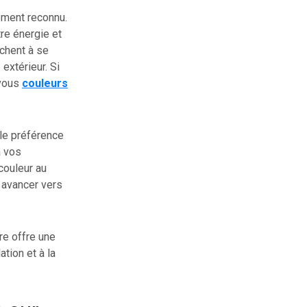
gement reconnu.
tre énergie et
chent à se
extérieur. Si
 vous
couleurs
ple préférence
à vos
couleur au
 avancer vers
re offre une
tion et à la