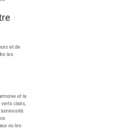
tre
eurs et de
dre les
armonie et la
verts clairs,
 luminosité.
nce
eaux ou les