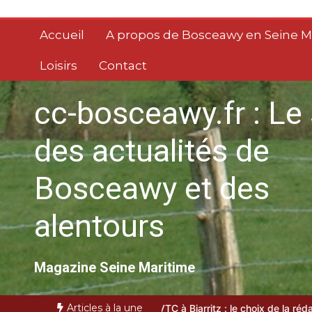
Aller
au
Accueil
A propos de Bosceawy en Seine M
contenu
Loisirs
Contact
cc-bosceawy.fr : Le 
des actualités de
Bosceawy et des
alentours
Magazine Seine Maritime
Articles à la une
op 3 des VTC à Biarritz : le choix de la rédaction locale
VTC bassin 