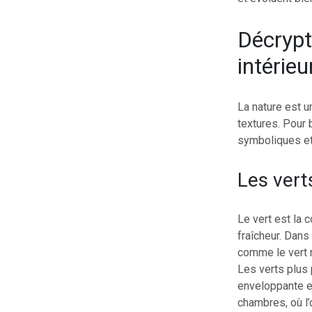
Décrypte
intérieu
La nature est u
textures. Pour
symboliques et
Les vert
Le vert est la c
fraîcheur. Dans 
comme le vert m
Les verts plus 
enveloppante et
chambres, où l’