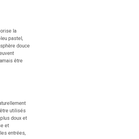
orise la
bleu pastel,
mosphère douce
peuvent
jamais être
naturellement
tre utilisés
 plus doux et
se et
 les entrées,