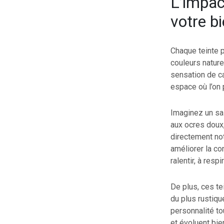
L’impac
votre bi
Chaque teinte p
couleurs nature
sensation de ca
espace où l’on 
Imaginez un sal
aux ocres doux,
directement not
améliorer la co
ralentir, à res
De plus, ces te
du plus rustiqu
personnalité to
et évoluent bie