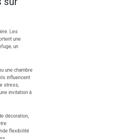
s sur
ière. Les
ortent une
efuge, un
 ou une chambre
ils influencent
e stress,
ne invitation à
de décoration,
tre
de flexibilité
es.