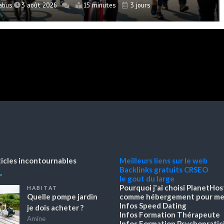
 intérieur : les matériaux à considérer pour
nement de CGC Services est jugé supérieur
abus
Cabus
Cabus
3 août 2026
3 août 2026
1 août 2026
15 minutes
15 minutes
17 minutes
5 jours
3 jours
3 jours
comparateur
ar les clients exigeants
ptimiser votre confort
e
3 août 2026
10 minutes
3 jours
ki
ki
2 août 2026
2 août 2026
12 minutes
14 minutes
4 jours
4 jours
ticles incontournables
Meilleurs liens sur le web
Backlinks gratuits
CRSEO
le gout du large
Pourquoi j'ai choisi PlanetHos
HABITAT
Quelle pompe jardin
comme hébergement pour mes
Infos Speed Dating
je dois acheter ?
Infos Formation Thérapeute
Amine
Infos Formation Psychopratic