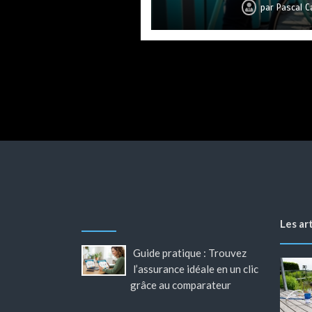
Meilleur isolation mur
Pourquoi l’accompag
par
par
par
Pascal C
Pascal 
Pascal 
p
o
par
Maris
par
par
Povos
Povos
Les ar
Guide pratique : Trouvez
l’assurance idéale en un clic
grâce au comparateur