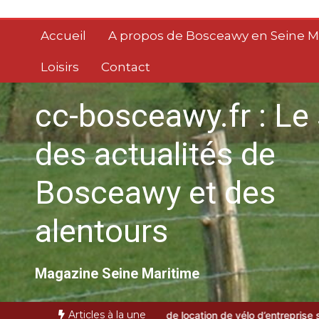
Aller
au
Accueil
A propos de Bosceawy en Seine M
contenu
Loisirs
Contact
cc-bosceawy.fr : Le 
des actualités de
Bosceawy et des
alentours
Magazine Seine Maritime
Articles à la une
choisir un service de location de vélo d’entreprise sur Paris
gesti