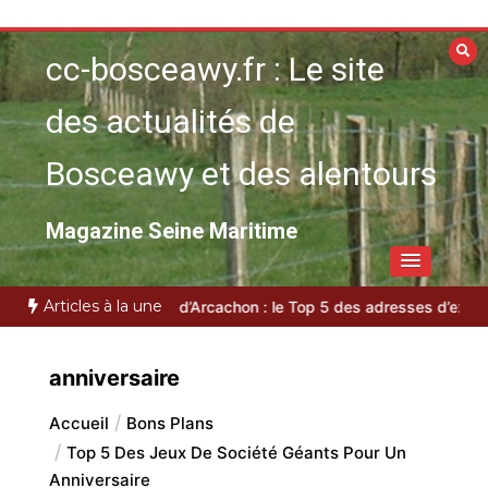
Aller
au
cc-bosceawy.fr : Le site
contenu
des actualités de
Bosceawy et des alentours
Magazine Seine Maritime
Articles à la une
 locale
VTC bassin d’Arcachon : le Top 5 des adresses d’exception
anniversaire
Accueil
Bons Plans
Top 5 Des Jeux De Société Géants Pour Un
Anniversaire