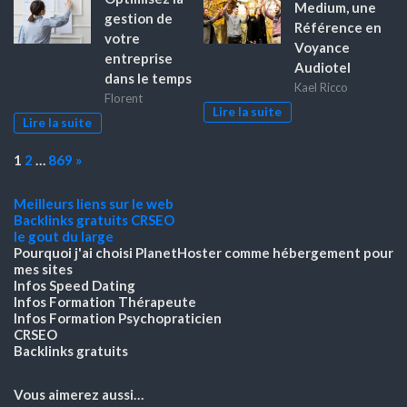
Medium, une
gestion de
Référence en
votre
Voyance
entreprise
Audiotel
dans le temps
Kael Ricco
Florent
Lire la suite
Lire la suite
Page:
Next
1
2
…
869
»
Meilleurs liens sur le web
Backlinks gratuits
CRSEO
le gout du large
Pourquoi j'ai choisi PlanetHoster
comme hébergement pour
mes sites
Infos Speed Dating
Infos Formation Thérapeute
Infos Formation Psychopraticien
CRSEO
Backlinks gratuits
Vous aimerez aussi…