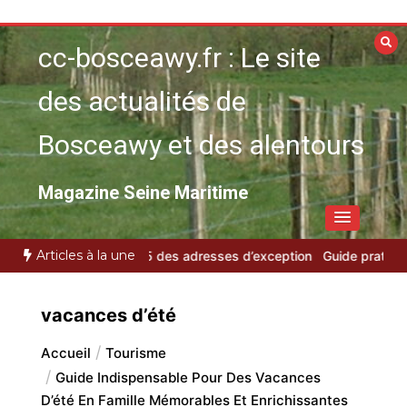
Aller
au
cc-bosceawy.fr : Le site
contenu
des actualités de
Bosceawy et des alentours
Magazine Seine Maritime
Articles à la une
e
VTC bassin d’Arcachon : le Top 5 des adresses d’exception
Gui
vacances d’été
Accueil
Tourisme
Guide Indispensable Pour Des Vacances
D’été En Famille Mémorables Et Enrichissantes