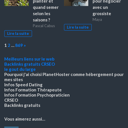
planter et
pour négocier
quand semer
avec un
selon les
grossiste
saisons ?
Maya
Pascal Cabus
Lire la suite
Lire la suite
Page:
Next
1
2
…
869
»
Meilleurs liens sur le web
Backlinks gratuits
CRSEO
le gout du large
Pourquoi j'ai choisi PlanetHoster
comme hébergement pour
mes sites
Infos Speed Dating
Infos Formation Thérapeute
Infos Formation Psychopraticien
CRSEO
Backlinks gratuits
Vous aimerez aussi…