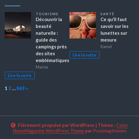
TOURISME
SANTÉ
Découvrir la
Ce qu’il faut
beauté
savoir sur les
naturelle :
lunettes sur
guide des
mesure
campings près
Kamel
des sites
Lire la suite
emblématiques
Marise
Lire la suite
Page:
Next
1
2
…
869
»
Fièrement propulsé par WordPress
|
Thème :
Color
NewsMagazine WordPress Theme
par
Postmagthemes