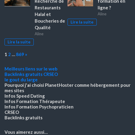
Recherche de
formation en
Restaurants
ligne ?
Halal et
Aline
Boucheries de
Lire la suite
Qualité
Aline
Lire la suite
Page:
Next
1
2
…
869
»
Meilleurs liens sur le web
Backlinks gratuits
CRSEO
le gout du large
Pourquoi j'ai choisi PlanetHoster
comme hébergement pour
mes sites
Infos Speed Dating
Infos Formation Thérapeute
Infos Formation Psychopraticien
CRSEO
Backlinks gratuits
Vous aimerez aussi…