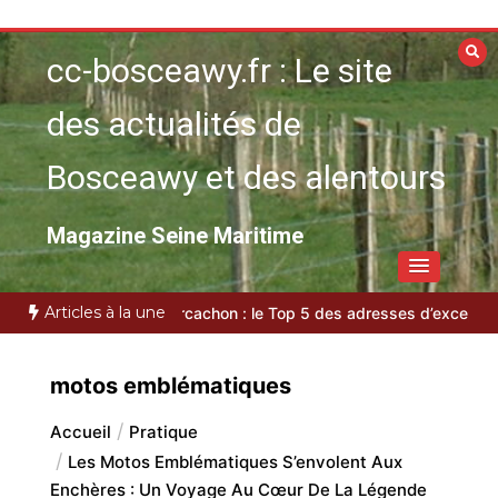
Aller
au
cc-bosceawy.fr : Le site
contenu
des actualités de
Bosceawy et des alentours
Magazine Seine Maritime
Articles à la une
ale
VTC bassin d’Arcachon : le Top 5 des adresses d’exception
Pl
motos emblématiques
Accueil
Pratique
Les Motos Emblématiques S’envolent Aux
Enchères : Un Voyage Au Cœur De La Légende