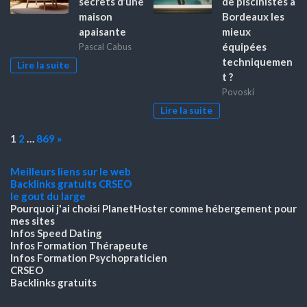
secrets d’une
de piscinistes à
maison
Bordeaux les
apaisante
mieux
équipées
Pascal Cabus
techniquemen
Lire la suite
t ?
Povoski
Lire la suite
Page:
Next
1
2
…
869
»
Meilleurs liens sur le web
Backlinks gratuits
CRSEO
le gout du large
Pourquoi j'ai choisi PlanetHoster
comme hébergement pour
mes sites
Infos Speed Dating
Infos Formation Thérapeute
Infos Formation Psychopraticien
CRSEO
Backlinks gratuits