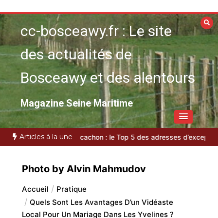
Aller
au
cc-bosceawy.fr : Le site
contenu
des actualités de
Bosceawy et des alentours
Magazine Seine Maritime
Articles à la une
ale
VTC bassin d’Arcachon : le Top 5 des adresses d’exception
Pl
Photo by Alvin Mahmudov
Accueil
Pratique
Quels Sont Les Avantages D’un Vidéaste
Local Pour Un Mariage Dans Les Yvelines ?