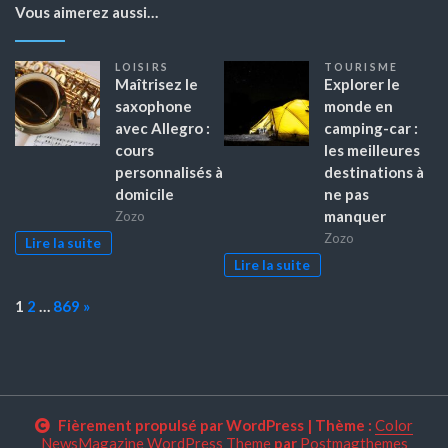
Vous aimerez aussi…
LOISIRS
TOURISME
Maîtrisez le
Explorer le
saxophone
monde en
avec Allegro :
camping-car :
cours
les meilleures
personnalisés à
destinations à
domicile
ne pas
manquer
Zozo
Zozo
Lire la suite
Lire la suite
Page:
Next
1
2
…
869
»
Fièrement propulsé par WordPress
|
Thème :
Color
NewsMagazine WordPress Theme
par
Postmagthemes